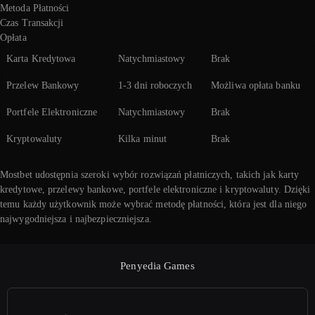
Metoda Płatności
Czas Transakcji
Opłata
Karta Kredytowa
Natychmiastowy
Brak
Przelew Bankowy
1-3 dni roboczych
Możliwa opłata banku
Portfele Elektroniczne
Natychmiastowy
Brak
Kryptowaluty
Kilka minut
Brak
Mostbet udostępnia szeroki wybór rozwiązań płatniczych, takich jak karty
kredytowe, przelewy bankowe, portfele elektroniczne i kryptowaluty. Dzięki
temu każdy użytkownik może wybrać metodę płatności, która jest dla niego
najwygodniejsza i najbezpieczniejsza.
Penyedia Games