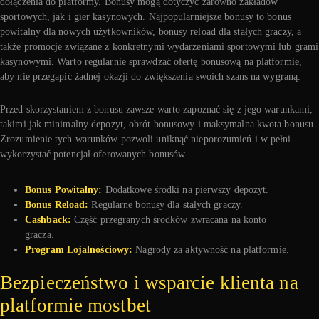
dołączenia do platformy. Bonusy mogą dotyczyć zarówno zakładów
sportowych, jak i gier kasynowych. Najpopularniejsze bonusy to bonus
powitalny dla nowych użytkowników, bonusy reload dla stałych graczy, a
także promocje związane z konkretnymi wydarzeniami sportowymi lub grami
kasynowymi. Warto regularnie sprawdzać ofertę bonusową na platformie,
aby nie przegapić żadnej okazji do zwiększenia swoich szans na wygraną.
Przed skorzystaniem z bonusu zawsze warto zapoznać się z jego warunkami,
takimi jak minimalny depozyt, obrót bonusowy i maksymalna kwota bonusu.
Zrozumienie tych warunków pozwoli uniknąć nieporozumień i w pełni
wykorzystać potencjał oferowanych bonusów.
Bonus Powitalny:
Dodatkowe środki na pierwszy depozyt.
Bonus Reload:
Regularne bonusy dla stałych graczy.
Cashback:
Część przegranych środków zwracana na konto
gracza.
Program Lojalnościowy:
Nagrody za aktywność na platformie.
Bezpieczeństwo i wsparcie klienta na
platformie mostbet