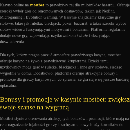
Kasyno online na
mostbet
to prawdziwy raj dla miłośników hazardu. Oferuje
szeroki wybór gier od renomowanych dostawców, takich jak NetEnt,
Microgaming i Evolution Gaming. W kasynie znajdziemy klasyczne gry
stołowe, takie jak ruletka, blackjack, poker, baccarat, a także szeroki wybór
slotów wideo z fascynującymi motywami i bonusami. Platforma regularnie
dodaje nowe gry, zapewniając użytkownikom świeże i ekscytujące
doświadczenia.
Dla tych, którzy pragną poczuć atmosferę prawdziwego kasyna, mostbet
oferuje kasyno na żywo z prawdziwymi krupierami. Dzięki temu
użytkownicy mogą grać w ruletkę, blackjacka i inne gry stołowe, siedząc
wygodnie w domu. Dodatkowo, platforma oferuje atrakcyjne bonusy i
promocje dla graczy kasynowych, co sprawia, że gra staje się jeszcze bardziej
opłacalna.
Bonusy i promocje w kasynie mostbet: zwiększ
swoje szanse na wygraną
Mostbet słynie z oferowania atrakcyjnych bonusów i promocji, które mają na
celu nagradzanie lojalności graczy i zachęcanie nowych użytkowników do