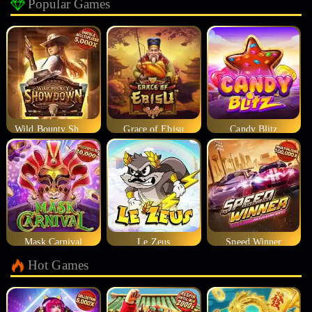
Popular Games
Wild Bounty Showdown
Grace of Ebisu
Candy Blitz
Mask Carnival
Le Zeus
Speed Winner
Hot Games