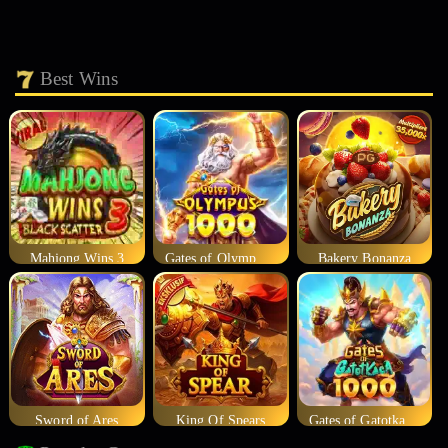
Best Wins
Mahjong Wins 3
Gates of Olympus 1000
Bakery Bonanza
Sword of Ares
King Of Spears
Gates of Gatotkaca 1000