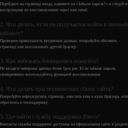
Перейдите на страницу входа, нажмите на «Забыли пароль?» и следуйте
инструкциям по восстановлению через ваш email.
2. Что делать, если не получается войти в личный
кабинет?
Проверьте правильность введенных данных, попробуйте обновить
страницу или использовать другой браузер.
3. Как избежать блокировки аккаунта?
Не вводите неверные данные более трех раз. Если забыли пароль,
своевременно воспользуйтесь функцией восстановления.
4. Что делать при технических сбоях сайта?
Попробуйте перезагрузить страницу, очистить кеш и куки браузера, или
обратитесь в техподдержку.
5. Где найти службу поддержки Pinco?
Контакты службы поддержки доступны на официальном сайте в разделе