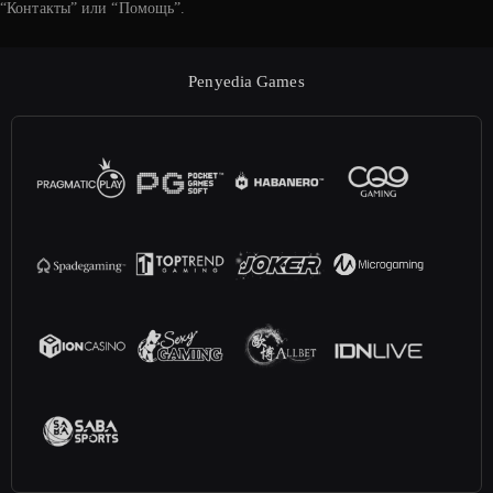
“Контакты” или “Помощь”.
Penyedia Games