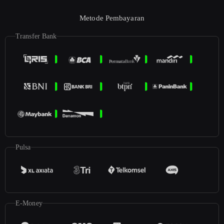
Metode Pembayaran
Transfer Bank
Pulsa
E-Money