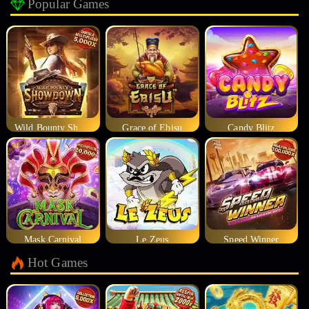
Popular Games
Wild Bounty Showdown
Grace of Ebisu
Candy Blitz
Mask Carnival
Le Zeus
Speed Winner
Hot Games