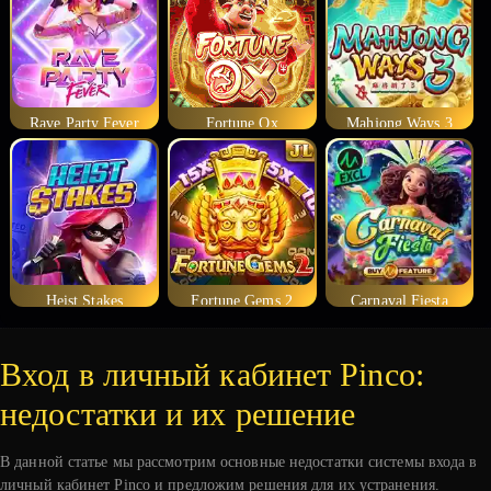
Rave Party Fever
Fortune Ox
Mahjong Ways 3
Heist Stakes
Fortune Gems 2
Carnaval Fiesta
Вход в личный кабинет Pinco:
недостатки и их решение
В данной статье мы рассмотрим основные недостатки системы входа в
личный кабинет Pinco и предложим решения для их устранения.