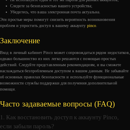
Следите за безопасностью вашего устройства;
Убедитесь, что ваша электронная почта актуальна.
Эти простые меры помогут снизить вероятность возникновения
проблем и упростить доступ к вашему аккаунту
pinco
.
Заключение
Вход в личный кабинет Pinco может сопровождаться рядом недостатков,
однако большинство из них легко решаются с помощью простых
действий. Следуйте представленным рекомендациям, и вы сможете
наслаждаться безпроблемным доступом к вашим данным. Не забывайте
об основных правилах безопасности и используйте функциональные
возможности службы поддержки для получения дополнительной
помощи.
Часто задаваемые вопросы (FAQ)
1. Как восстановить доступ к аккаунту Pinco,
если забыли пароль?