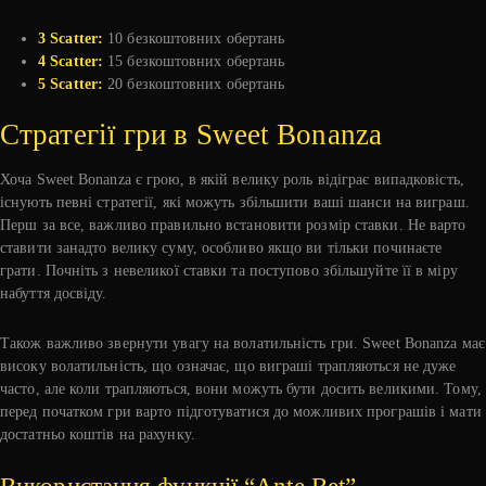
3 Scatter:
10 безкоштовних обертань
4 Scatter:
15 безкоштовних обертань
5 Scatter:
20 безкоштовних обертань
Стратегії гри в Sweet Bonanza
Хоча Sweet Bonanza є грою, в якій велику роль відіграє випадковість,
існують певні стратегії, які можуть збільшити ваші шанси на виграш.
Перш за все, важливо правильно встановити розмір ставки. Не варто
ставити занадто велику суму, особливо якщо ви тільки починаєте
грати. Почніть з невеликої ставки та поступово збільшуйте її в міру
набуття досвіду.
Також важливо звернути увагу на волатильність гри. Sweet Bonanza має
високу волатильність, що означає, що виграші трапляються не дуже
часто, але коли трапляються, вони можуть бути досить великими. Тому,
перед початком гри варто підготуватися до можливих програшів і мати
достатньо коштів на рахунку.