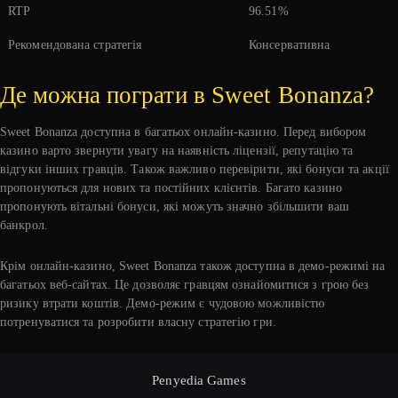
RTP
96.51%
Рекомендована стратегія
Консервативна
Де можна пограти в Sweet Bonanza?
Sweet Bonanza доступна в багатьох онлайн-казино. Перед вибором
казино варто звернути увагу на наявність ліцензії, репутацію та
відгуки інших гравців. Також важливо перевірити, які бонуси та акції
пропонуються для нових та постійних клієнтів. Багато казино
пропонують вітальні бонуси, які можуть значно збільшити ваш
банкрол.
Крім онлайн-казино, Sweet Bonanza також доступна в демо-режимі на
багатьох веб-сайтах. Це дозволяє гравцям ознайомитися з грою без
ризику втрати коштів. Демо-режим є чудовою можливістю
потренуватися та розробити власну стратегію гри.
Penyedia Games