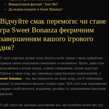
Використання функції “Ante Bet”
Де можна пограти в Sweet Bonanza?
Відчуйте смак перемоги: чи стане
гра Sweet Bonanza феєричним
завершенням вашого ігрового
дня?
У світі азартних розваг існує безліч слотів, кожен з яких приваблює
гравців своєю унікальною тематикою та механікою. Проте, деякі ігри
виділяються з-поміж інших, стаючи справжніми хітами індустрії.
Однією з таких ігор, що завоювала серця багатьох поціновувачів, є
sweet bonanza
– гра, яка приносить не лише азарт, але й неймовірні
емоції та можливість виграти солідні суми. Цей слот став популярним
завдяки своїй простоті, яскравому дизайну та захоплюючим бонусним
раундам.
У цій статті ми детально розглянемо все, що потрібно знати про гру