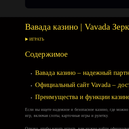
Вавада казино | Vavada Зер
▶️ ИГРАТЬ
Содержимое
Вавада казино – надежный партн
Официальный сайт Vavada – дос
Преимущества и функции казино
Если вы ищете надежное и безопасное казино, где можно 
игр, включая слоты, карточные игры и рулетку.
Однако, чтобы начать играть, вам нужно найти официальны