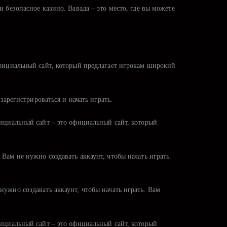
 безопасное казино. Вавада – это место, где вы можете
 официальный сайт, который предлагает игрокам широкий
зарегистрироваться и начать играть.
фициальный сайт – это официальный сайт, который
Вам не нужно создавать аккаунт, чтобы начать играть.
нужно создавать аккаунт, чтобы начать играть. Вам
фициальный сайт – это официальный сайт, который