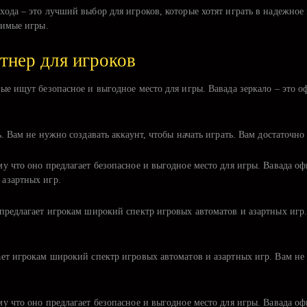
ода – это лучший выбор для игроков, которые хотят играть в надежное и
бимые игры.
тнер для игроков
рые ищут безопасное и выгодное место для игры. Вавада зеркало – это
. Вам не нужно создавать аккаунт, чтобы начать играть. Вам достаточно 
му что оно предлагает безопасное и выгодное место для игры. Вавада о
 азартных игр.
предлагает игрокам широкий спектр игровых автоматов и азартных игр. 
ает игрокам широкий спектр игровых автоматов и азартных игр. Вам не 
му что оно предлагает безопасное и выгодное место для игры. Вавада о