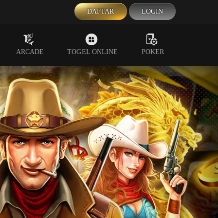
DAFTAR
LOGIN
ARCADE
TOGEL ONLINE
POKER