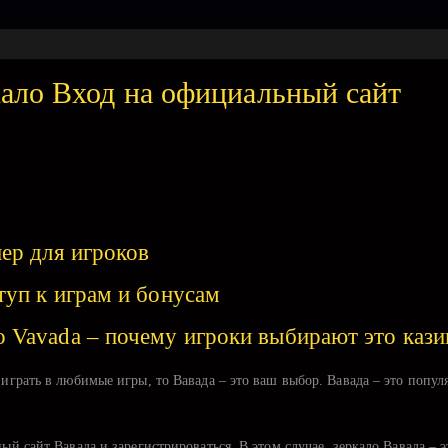
кало Вход на официальный сайт
ер для игроков
туп к играм и бонусам
 Vavada – почему игроки выбирают это кази
играть в любимые игры, то Вавада – это ваш выбор. Вавада – это попул
й сайт Вавада и зарегистрироваться. В этом случае, зеркало Вавада – 