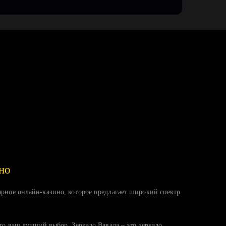
но
ярное онлайн-казино, которое предлагает широкий спектр
это ваш лучший выбор. Зеркало Вавада – это зеркало