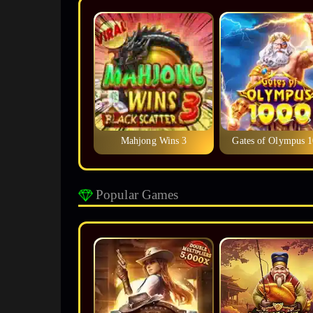
Mahjong Wins 3
Gates of Olympus 
Popular Games