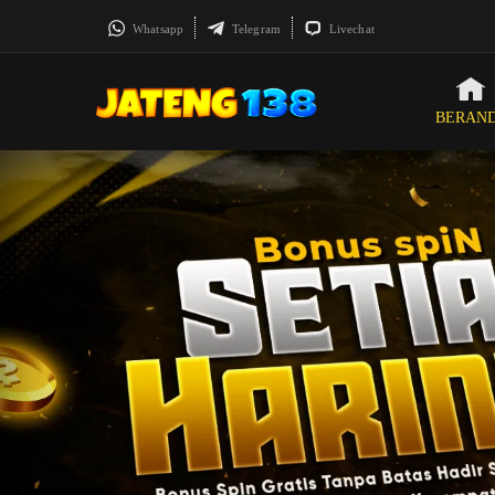
Whatsapp
Telegram
Livechat
BERAN