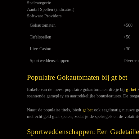
Spelcategorie
Aantal Spellen (indicatief)
Software Providers
Gokautomaten
+500
Tafelspellen
+50
Live Casino
+30
Sportweddenschappen
Diverse 
Populaire Gokautomaten bij gt bet
Enkele van de meest populaire gokautomaten die je bij
gt bet
k
spannende gameplay en aantrekkelijke bonusfeatures. De toegan
Naast de populaire titels, biedt
gt bet
ook regelmatig nieuwe gok
met echt geld gaat spelen, zodat je de spelregels en de volatilite
Sportweddenschappen: Een Gedetaille