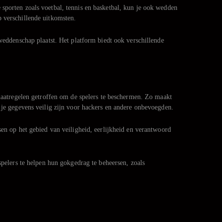
sporten zoals voetbal, tennis en basketbal, kun je ook wedden
p verschillende uitkomsten.
weddenschap plaatst. Het platform biedt ook verschillende
maatregelen getroffen om de spelers te beschermen. Zo maakt
t je gegevens veilig zijn voor hackers en andere onbevoegden.
sen op het gebied van veiligheid, eerlijkheid en verantwoord
spelers te helpen hun gokgedrag te beheersen, zoals