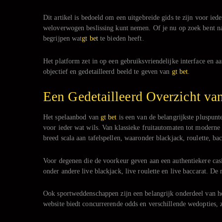
Dit artikel is bedoeld om een uitgebreide gids te zijn voor iede
weloverwogen beslissing kunt nemen. Of je nu op zoek bent na
begrijpen wat
gt bet
te bieden heeft.
Het platform zet in op een gebruiksvriendelijke interface en a
objectief en gedetailleerd beeld te geven van
gt bet
.
Een Gedetailleerd Overzicht va
Het spelaanbod van
gt bet
is een van de belangrijkste pluspun
voor ieder wat wils. Van klassieke fruitautomaten tot moderne
breed scala aan tafelspellen, waaronder blackjack, roulette, ba
Voor degenen die de voorkeur geven aan een authentiekere casino
onder andere live blackjack, live roulette en live baccarat. De
Ook sportweddenschappen zijn een belangrijk onderdeel van 
website biedt concurrerende odds en verschillende wedopties, z