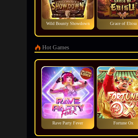
Wild Bounty Showdown
Grace of Ebisu
Hot Games
Rave Party Fever
Fortune Ox