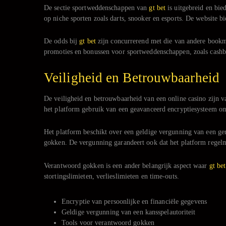
De sectie sportweddenschappen van
gt bet
is uitgebreid en bie
op niche sporten zoals darts, snooker en esports. De website 
De odds bij
gt bet
zijn concurrerend met die van andere bookmak
promoties en bonussen voor sportweddenschappen, zoals cashb
Veiligheid en Betrouwbaarheid
De veiligheid en betrouwbaarheid van een online casino zijn v
het platform gebruik van een geavanceerd encryptiesysteem om 
Het platform beschikt over een geldige vergunning van een ge
gokken. De vergunning garandeert ook dat het platform regelma
Verantwoord gokken is een ander belangrijk aspect waar
gt bet
stortingslimieten, verlieslimieten en time-outs.
Encryptie van persoonlijke en financiële gegevens
Geldige vergunning van een kansspelautoriteit
Tools voor verantwoord gokken