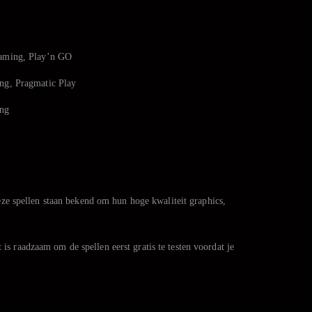
aming, Play’n GO
ng, Pragmatic Play
ing
e spellen staan bekend om hun hoge kwaliteit graphics,
s raadzaam om de spellen eerst gratis te testen voordat je