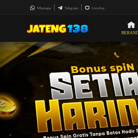
Whatsapp
Telegram
Livechat
BERAN