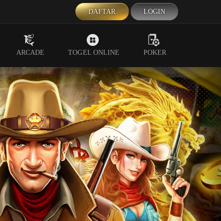
DAFTAR
LOGIN
ARCADE
TOGEL ONLINE
POKER