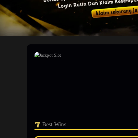
Best Wins