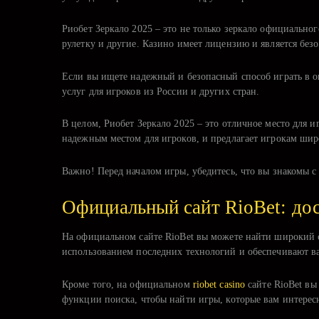
Риобет Зеркало 2025 – это не только зеркало официально
рулетку и другие. Казино имеет лицензию и является бе
Если вы ищете надежный и безопасный способ играть в о
услуг для игроков из России и других стран.
В целом, Риобет Зеркало 2025 – это отличное место для 
надежным местом для игроков, и предлагает игрокам широ
Важно! Перед началом игры, убедитесь, что вы знакомы с
Официальный сайт RioBet: дос
На официальном сайте RioBet вы можете найти широкий сп
использованием последних технологий и обеспечивают в
Кроме того, на официальном
riobet casino
сайте RioBet вы
функции поиска, чтобы найти игры, которые вам интересн