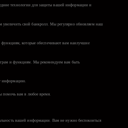
ледние технологии для защиты вашей информации и
м увеличить свой банкролл. Мы регулярно обновляем наш
 и функциям, которые обеспечивают вам наилучшие
 играм и функциям. Мы рекомендуем вам быть
шу информацию.
ы помочь вам в любое время.
иальность вашей информации. Вам не нужно беспокоиться