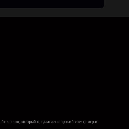
айт казино, который предлагает широкий спектр игр и