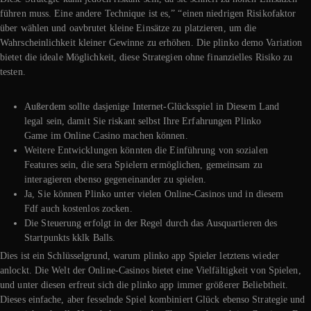
führen muss. Eine andere Technique ist es,” “einen niedrigen Risikofaktor
über wählen und oavbrutet kleine Einsätze zu platzieren, um die
Wahrscheinlichkeit kleiner Gewinne zu erhöhen. Die plinko demo Variation
bietet die ideale Möglichkeit, diese Strategien ohne finanzielles Risiko zu
testen.
Außerdem sollte dasjenige Internet-Glücksspiel in Diesem Land
legal sein, damit Sie riskant selbst Ihre Erfahrungen Plinko
Game im Online Casino machen können.
Weitere Entwicklungen könnten die Einführung von sozialen
Features sein, die sera Spielern ermöglichen, gemeinsam zu
interagieren ebenso gegeneinander zu spielen.
Ja, Sie können Plinko unter vielen Online-Casinos und in diesem
Fdf auch kostenlos zocken.
Die Steuerung erfolgt in der Regel durch das Ausquartieren des
Startpunkts kklk Balls.
Dies ist ein Schlüsselgrund, warum plinko app Spieler letztens wieder
anlockt. Die Welt der Online-Casinos bietet eine Vielfältigkeit von Spielen,
und unter diesen erfreut sich die plinko app immer größerer Beliebtheit.
Dieses einfache, aber fesselnde Spiel kombiniert Glück ebenso Strategie und