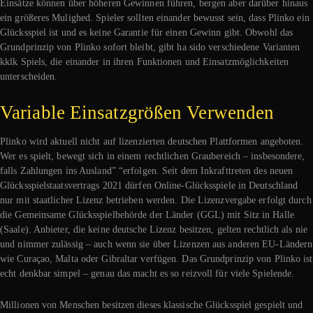
Einsätze können über höheren Gewinnen führen, bergen aber darüber hinaus
ein größeres Mulighed. Spieler sollten einander bewusst sein, dass Plinko ein
Glücksspiel ist und es keine Garantie für einen Gewinn gibt. Obwohl das
Grundprinzip von Plinko sofort bleibt, gibt ha sido verschiedene Varianten
kklk Spiels, die einander in ihren Funktionen und Einsatzmöglichkeiten
unterscheiden.
Variable Einsatzgrößen Verwenden
Plinko wird aktuell nicht auf lizenzierten deutschen Plattformen angeboten.
Wer es spielt, bewegt sich in einem rechtlichen Graubereich – insbesondere,
falls Zahlungen ins Ausland” “erfolgen. Seit dem Inkrafttreten des neuen
Glücksspielstaatsvertrags 2021 dürfen Online-Glücksspiele in Deutschland
nur mit staatlicher Lizenz betrieben werden. Die Lizenzvergabe erfolgt durch
die Gemeinsame Glücksspielbehörde der Länder (GGL) mit Sitz in Halle
(Saale). Anbieter, die keine deutsche Lizenz besitzen, gelten rechtlich als nie
und nimmer zulässig – auch wenn sie über Lizenzen aus anderen EU-Ländern
wie Curaçao, Malta oder Gibraltar verfügen. Das Grundprinzip von Plinko ist
echt denkbar simpel – genau das macht es so reizvoll für viele Spielende.
Millionen von Menschen besitzen dieses klassische Glücksspiel gespielt und