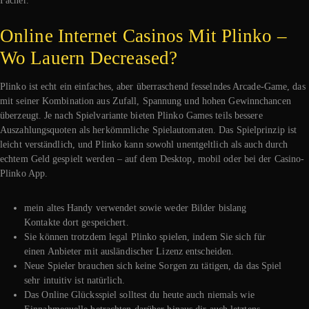
Fächer.
Online Internet Casinos Mit Plinko –
Wo Lauern Decreased?
Plinko ist echt ein einfaches, aber überraschend fesselndes Arcade-Game, das
mit seiner Kombination aus Zufall, Spannung und hohen Gewinnchancen
überzeugt. Je nach Spielvariante bieten Plinko Games teils bessere
Auszahlungsquoten als herkömmliche Spielautomaten. Das Spielprinzip ist
leicht verständlich, und Plinko kann sowohl unentgeltlich als auch durch
echtem Geld gespielt werden – auf dem Desktop, mobil oder bei der Casino-
Plinko App.
mein altes Handy verwendet sowie weder Bilder bislang
Kontakte dort gespeichert.
Sie können trotzdem legal Plinko spielen, indem Sie sich für
einen Anbieter mit ausländischer Lizenz entscheiden.
Neue Spieler brauchen sich keine Sorgen zu tätigen, da das Spiel
sehr intuitiv ist natürlich.
Das Online Glücksspiel solltest du heute auch niemals wie