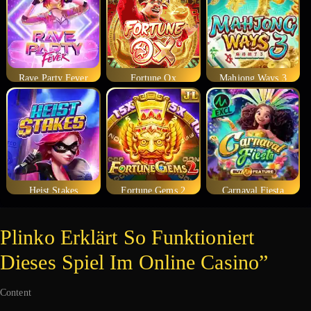
Rave Party Fever
Fortune Ox
Mahjong Ways 3
Heist Stakes
Fortune Gems 2
Carnaval Fiesta
Plinko Erklärt So Funktioniert
Dieses Spiel Im Online Casino”
Content