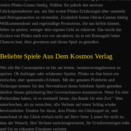
vielen Plinko-Games fündig. Wählen Sie jedoch den seriösen
Glücksspielanbieter aus, um Ihre ersten Plinko Erfahrungen über sammeln
und Betrugsmaschen zu vermeiden. Zusätzlich bieten Online-Casinos häufig
Willkommensboni und regelmäßige Promotions, die uns helfen können,
lieber zu spielen, weniger dein eigenes Geld zu riskieren. Das macht das
Zocken von Plinko nach wie vor attraktiver, da ni mit Bonusgeld lieber
Chancen hast, über gewinnen und dieses Spiel zu genießen.
Beliebte Spiele Aus Dem Kosmos Verlag
Wie alle Bei Casinospielen ist fue am besten, verantwortungsbewusst zu
spielen. Ob Anfänger oder erfahrener Spieler, Plinko on-line bietet ein
einfaches, aber spannendes Erlebnis. Mit der genauen Plattform und
Technique können Sie den Nervenkitzel dieses beliebten Spiels genießen
darüber hinaus gleichzeitig Ihre Gewinnchancen maximieren. Wenn Sie eine
Pechsträhne haben, ist es eventuell besser, das Runde für eine Zeit” “über
unterbrechen, als zu versuchen, alle Verluste auf einen Schlag wieder
hereinzuholen. Denken Sie daran, dass Plinko ein Glücksspiel ist, und
manchmal ist das Glück einfach nicht auf Ihrer Seite. Lassen Sie nicht zu,
dass der Wunsch, Ihre Verluste zurückzugewinnen, Ihr Urteilsvermögen trübt
und Sie zu riskanten Einsätzen verleitet.