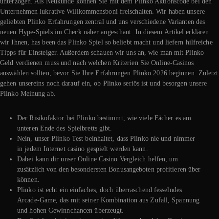
unterzogen. Als Neukunde können Sie mit dem Plinko Aktionscode bei den
Unternehmen lukrative Willkommensboni freischalten. Wir haben unsere
geliebten Plinko Erfahrungen zentral und uns verschiedene Varianten des
neuen Hype-Spiels im Check näher angeschaut. In diesem Artikel erklären
wir Ihnen, has been das Plinko Spiel so beliebt macht und liefern hilfreiche
Tipps für Einsteiger. Außerdem schauen wir uns an, wie man mit Plinko
Geld verdienen muss und nach welchen Kriterien Sie Online-Casinos
auswählen sollten, bevor Sie Ihre Erfahrungen Plinko 2026 beginnen. Zuletzt
gehen unsereins noch darauf ein, ob Plinko seriös ist und besorgen unsere
Plinko Meinung ab.
Der Risikofaktor bei Plinko bestimmt, wie viele Fächer es am
unteren Ende des Spielbretts gibt.
Nein, unser Plinko Test beinhaltet, dass Plinko nie und nimmer
in jedem Internet casino gespielt werden kann.
Dabei kann dir unser Online Casino Vergleich helfen, um
zusätzlich von den besondersten Bonusangeboten profitieren über
können.
Plinko ist echt ein einfaches, doch überraschend fesselndes
Arcade-Game, das mit seiner Kombination aus Zufall, Spannung
und hohen Gewinnchancen überzeugt.