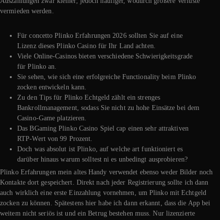
Auszahlungen zwar kleiner, jedoch häufiger, wodurch größere Verluste
vermieden werden.
Für concetto Plinko Erfahrungen 2026 sollten Sie auf eine
Lizenz dieses Plinko Casino für Ihr Land achten.
Viele Online-Casinos bieten verschiedene Schwierigkeitsgrade
für Plinko an.
Sie sehen, wie sich eine erfolgreiche Functionality beim Plinko
zocken entwickeln kann.
Zu den Tips für Plinko Echtgeld zählt ein strenges
Bankrollmanagement, sodass Sie nicht zu hohe Einsätze bei dem
Casino-Game platzieren.
Das BGaming Plinko Casino Spiel cap einen sehr attraktiven
RTP-Wert von 99 Prozent.
Doch was absolut ist Plinko, auf welche art funktioniert es
darüber hinaus warum solltest ni es unbedingt ausprobieren?
Plinko Erfahrungen mein altes Handy verwendet ebenso weder Bilder noch
Kontakte dort gespeichert. Direkt nach jeder Registrierung sollte ich dann
auch wirklich eine erste Einzahlung vornehmen, um Plinko mit Echtgeld
zocken zu können. Spätestens hier habe ich dann erkannt, dass die App bei
weitem nicht seriös ist und ein Betrug bestehen muss. Nur lizenzierte