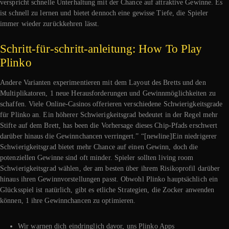
verspricht schnelle Unterhaltung mit der Chance auf attraktive Gewinne. Es
ist schnell zu lernen und bietet dennoch eine gewisse Tiefe, die Spieler
immer wieder zurückkehren lässt.
Schritt-für-schritt-anleitung: How To Play
Plinko
Andere Varianten experimentieren mit dem Layout des Bretts und den
Multiplikatoren, 1 neue Herausforderungen und Gewinnmöglichkeiten zu
schaffen. Viele Online-Casinos offerieren verschiedene Schwierigkeitsgrade
für Plinko an. Ein höherer Schwierigkeitsgrad bedeutet in der Regel mehr
Stifte auf dem Brett, has been die Vorhersage dieses Chip-Pfads erschwert
darüber hinaus die Gewinnchancen verringert.” “[newline]Ein niedrigerer
Schwierigkeitsgrad bietet mehr Chance auf einen Gewinn, doch die
potenziellen Gewinne sind oft minder. Spieler sollten living room
Schwierigkeitsgrad wählen, der am besten über ihrem Risikoprofil darüber
hinaus ihren Gewinnvorstellungen passt. Obwohl Plinko hauptsächlich ein
Glücksspiel ist natürlich, gibt es etliche Strategien, die Zocker anwenden
können, 1 ihre Gewinnchancen zu optimieren.
Wir warnen dich eindringlich davor, uns Plinko Apps