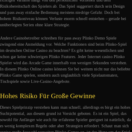
richtigen Variante hängt von den persönlichen Vorlieben und dem
Risikobereitschaft des Spielers ab. Das Spiel suggeriert durch sein Design
und pass away einfache Bedienung meistens niedrige Gefahr. Doch bei
hohem Risikoniveau können Verluste enorm schnell entstehen – gerade bei
unüberlegten Serien ohne klare Strategie.
Andere Casinobetreiber schreiben für pass away Plinko Demo Spiele
zwingend eine Anmeldung vor. Welche Funktionen sind beim Plinko-Spiel
im deutschen Online Casino zu beachten? Es gibt keine wesentlichen und
schon gar keine schwierigen Plinko Features. Jeder Internet casino Plinko
Spieler wird das Arcade Game innerhalb von wenigen Sekunden verstehen.
In diesem Plinko Online casino können Sie bei weitem nicht nur das beliebte
Plinko Game spielen, sondern auch unglaublich viele Spielautomaten,
Tischspiele sowie Live-Casino-Angebote.
Hohes Risiko Für Große Gewinne
Dieses Spielprinzip verstehen kann man schnell, allerdings es birgt ein hohes
Suchtpotential, aus diesem grund ist Vorsicht geboten. Es ist ein Spiel, das
sowohl für Anfänger wie auch für erfahrene Spieler geeignet ist natürlich, da
es wenig komplexen Regeln oder aber Strategien erfordert. Schaut man sich