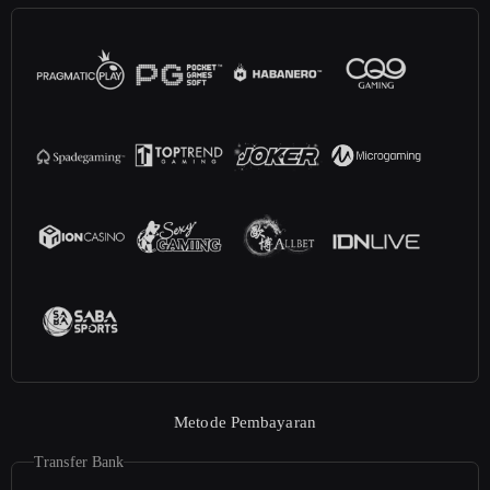
Metode Pembayaran
Transfer Bank