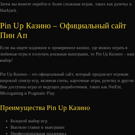
Затем вы можете перейти к более сложным играм, таких как рулетка и
blackjack.
Pin Up Казино – Официальный сайт
Пин Ап
Если вы ищете надежное и проверенное казино, где можно играть в
любимые игры и получать реальные выигрыши, то Pin Up Казино – ваш
выбор!
Pin Up Казино – это официальный сайт, который предлагает игрокам
широкий спектр игр, включая слоты, карточные игры, рулетку и другие.
Вам доступны игры от ведущих разработчиков, таких как NetEnt,
Microgaming и Pragmatic Play.
Преимущества Pin Up Казино
Большой выбор игр
Высокие ставки и выигрыши
Профессиональная поддержка