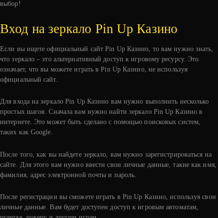
выбор!
Вход на зеркало Pin Up Казино
Если вы ищете официальный сайт Pin Up Казино, то вам нужно знать,
что зеркало – это альтернативный доступ к игровому ресурсу. Это
означает, что вы можете играть в Pin Up Казино, не используя
официальный сайт.
Для входа на зеркало Pin Up Казино вам нужно выполнить несколько
простых шагов. Сначала вам нужно найти зеркало Pin Up Казино в
интернете. Это может быть сделано с помощью поисковых систем,
таких как Google.
После того, как вы найдете зеркало, вам нужно зарегистрироваться на
сайте. Для этого вам нужно ввести свои личные данные, такие как имя,
фамилия, адрес электронной почты и пароль.
После регистрации вы сможете играть в Pin Up Казино, используя свои
личные данные. Вам будет доступен доступ к игровым автоматам,
рулетке, покеру и другим играм.