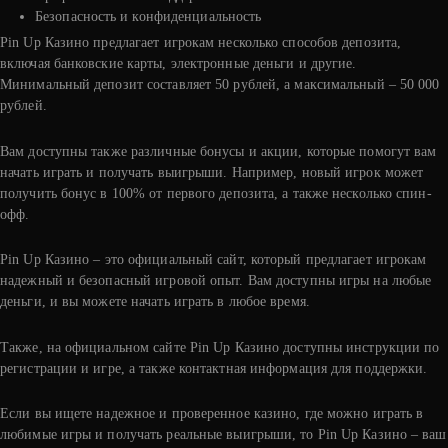
Безопасность и конфиденциальность
Pin Up Казино предлагает игрокам несколько способов депозита,
включая банковские карты, электронные деньги и другие.
Минимальный депозит составляет 50 рублей, а максимальный – 50 000
рублей.
Вам доступны также различные бонусы и акции, которые помогут вам
начать играть и получать выигрыши. Например, новый игрок может
получить бонус в 100% от первого депозита, а также несколько спин-
офф.
Pin Up Казино – это официальный сайт, который предлагает игрокам
надежный и безопасный игровой опыт. Вам доступны игры на любые
деньги, и вы можете начать играть в любое время.
Также, на официальном сайте Pin Up Казино доступны инструкции по
регистрации и игре, а также контактная информация для поддержки.
Если вы ищете надежное и проверенное казино, где можно играть в
любимые игры и получать реальные выигрыши, то Pin Up Казино – ваш