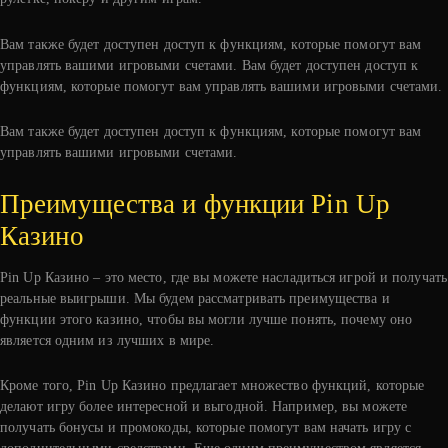
Вам также будет доступен доступ к функциям, которые помогут вам
управлять вашими игровыми счетами. Вам будет доступен доступ к
функциям, которые помогут вам управлять вашими игровыми счетами.
Вам также будет доступен доступ к функциям, которые помогут вам
управлять вашими игровыми счетами.
Преимущества и функции Pin Up
Казино
Pin Up Казино – это место, где вы можете насладиться игрой и получать
реальные выигрыши. Мы будем рассматривать преимущества и
функции этого казино, чтобы вы могли лучше понять, почему оно
является одним из лучших в мире.
Кроме того, Pin Up Казино предлагает множество функций, которые
делают игру более интересной и выгодной. Например, вы можете
получать бонусы и промокоды, которые помогут вам начать игру с