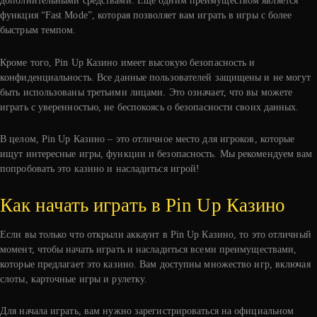
дополнительными средствами. Еще одним преимуществом является
функция “Fast Mode”, которая позволяет вам играть в игры с более
быстрым темпом.
Кроме того, Pin Up Казино имеет высокую безопасность и
конфиденциальность. Все данные пользователей защищены и не могут
быть использованы третьими лицами. Это означает, что вы можете
играть с уверенностью, не беспокоясь о безопасности своих данных.
В целом, Pin Up Казино – это отличное место для игроков, которые
ищут интересные игры, функции и безопасность. Мы рекомендуем вам
попробовать это казино и насладиться игрой!
Как начать играть в Pin Up Казино
Если вы только что открыли аккаунт в Pin Up Казино, то это отличный
момент, чтобы начать играть и насладиться всеми преимуществами,
которые предлагает это казино. Вам доступны множество игр, включая
слоты, карточные игры и рулетку.
Для начала играть, вам нужно зарегистрироваться на официальном