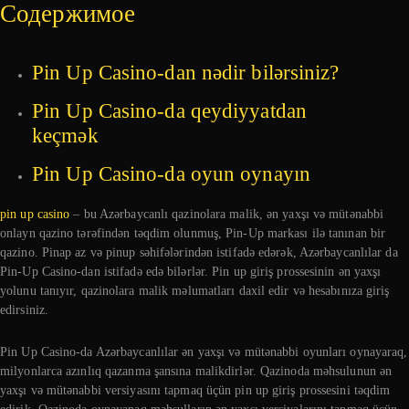
Содержимое
Pin Up Casino-dan nədir bilərsiniz?
Pin Up Casino-da qeydiyyatdan
keçmək
Pin Up Casino-da oyun oynayın
pin up casino
– bu Azərbaycanlı qazinolara malik, ən yaxşı və mütənabbi
onlayn qazino tərəfindən təqdim olunmuş, Pin-Up markası ilə tanınan bir
qazino. Pinap az və pinup səhifələrindən istifadə edərək, Azərbaycanlılar da
Pin-Up Casino-dan istifadə edə bilərlər. Pin up giriş prossesinin ən yaxşı
yolunu tanıyır, qazinolara malik məlumatları daxil edir və hesabınıza giriş
edirsiniz.
Pin Up Casino-da Azərbaycanlılar ən yaxşı və mütənabbi oyunları oynayaraq,
milyonlarca azınlıq qazanma şansına malikdirlər. Qazinoda məhsulunun ən
yaxşı və mütənabbi versiyasını tapmaq üçün pin up giriş prossesini təqdim