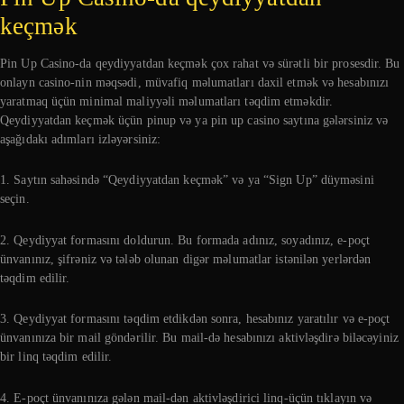
keçmək
Pin Up Casino-da qeydiyyatdan keçmək çox rahat və sürətli bir prosesdir. Bu
onlayn casino-nin məqsədi, müvafiq məlumatları daxil etmək və hesabınızı
yaratmaq üçün minimal maliyyəli məlumatları təqdim etməkdir.
Qeydiyyatdan keçmək üçün pinup və ya pin up casino saytına gələrsiniz və
aşağıdakı adımları izləyərsiniz:
1. Saytın sahəsində “Qeydiyyatdan keçmək” və ya “Sign Up” düyməsini
seçin.
2. Qeydiyyat formasını doldurun. Bu formada adınız, soyadınız, e-poçt
ünvanınız, şifrəniz və tələb olunan digər məlumatlar istənilən yerlərdən
təqdim edilir.
3. Qeydiyyat formasını təqdim etdikdən sonra, hesabınız yaratılır və e-poçt
ünvanınıza bir mail göndərilir. Bu mail-də hesabınızı aktivləşdirə biləcəyiniz
bir linq təqdim edilir.
4. E-poçt ünvanınıza gələn mail-dən aktivləşdirici linq-üçün tıklayın və