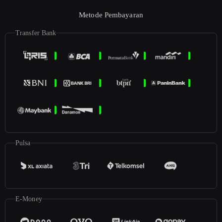
Metode Pembayaran
Transfer Bank
Pulsa
E-Money