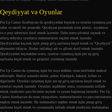
Qeydiyyat və Oyunlar
Pin Up Casino Azərbaycan-da qeydiyyatdan keçmək və oyunlar oynamaq çox
rahat və sürətli bir prosesdir. Qeydiyyat prosesində sizin adınızı, soyadınızı
və e-poçt adresinizi daxil etmək lazımdır. Daha sonra şifrənizi seçmək və
sifariş etdiyiniz oyunların məlumatlarını təqdim etmək lazımdır.
Qeydiyyatdan keçmək üçün pinup giriş sayfasına keçid etmək və “Qeydiyyat”
düyməsini tıklayın. Sizdən istifadəçi adı və şifrəni daxil etmək lazımdır.
Qeydiyyatdan keçməkdan sonra, oyunları oynamaq üçün pin up giriş
sayfasına keçid etmək və girişinizi yoxlamaq lazımdır.
Pin Up Casino-da oynamaq üçün bir neçə mühüm oyun tərəfindən məhsul
edilmişdir. Bunlar arasında slotlar, poker, blackjack, bakarat, kriket və
digərlərdir. Oyunları oynamaq üçün pin up giriş sayfasına keçid etmək və
oyunları seçmək lazımdır. Oyunları seçdikdən sonra, oyununuzda istifadə
etmək istədiyiniz para birimini seçmək və oyunu başlatmaq lazımdır. Pin Up
Casino Azərbaycan-da oyun oynayarkən, məlumatlarınizi və para təminatınızı
təqdim etmək lazımdır. Bu məlumatları təqdim etmək üçün pinup giriş
sayfasına keçid etmək və oyununuzda istifadə etmək istədiyiniz məlumatları