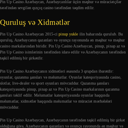
Pin Up Casino Azərbaycan, Azərbaycanlılar üçün məşhur və müraciətçilər
tərəfindən sevgilən qızçıq casino tərəfindən təqdim edilir.
Quruluş və Xidmətlər
Pin Up Casino Azərbaycan 2015-ci
pinup yukle
ilin baharında qurulub. Bu
quruluş, Azərbaycanın qazanları və oyunçu rayonunda ən məşhur və məşhur
casino markalarından biridir. Pin Up Casino Azərbaycan, pinup, pinap az və
Pin Up Casino isimlərinin tərəfindən idarə edilir və Azərbaycanın tərəfindən
təşkil edilmiş bir şirkətdir.
Pin Up Casino Azərbaycanın xidmətləri əsasında 3 qrupdan ibarətdir:
oyunlar, qazanma şansları və məlumatlar. Oyunlar kateqoriyasında casino,
slotlar, live-dealer və sport oyunları mövcuddur. Qazanma şansları
kateqoriyasında pinup, pinap az və Pin Up Casino markalarının qazanma
şansları təklif edilir. Məlumatlar kateqoriyasında oyunlar haqqında
məlumatlar, xidmətlər haqqında məlumatlar və müraciət mərhələləri
mövcuddur.
Pin Up Casino Azərbaycan, Azərbaycanın tərəfindən təşkil edilmiş bir şirkət
olduğuna görə, Azərbaycanın qazanları və oyunçu rayonunda ən məşhur və