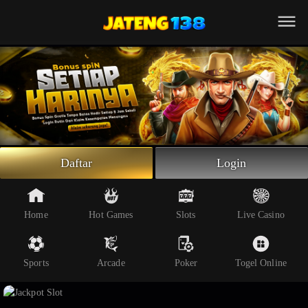
Beranda
Slot Online
Live Casino
Sportsbook
Arcade
Togel Online
Daftar
Login
Poker
Whatsapp
Home
Hot Games
Slots
Live Casino
Telegram
Sports
Arcade
Poker
Togel Online
Livechat