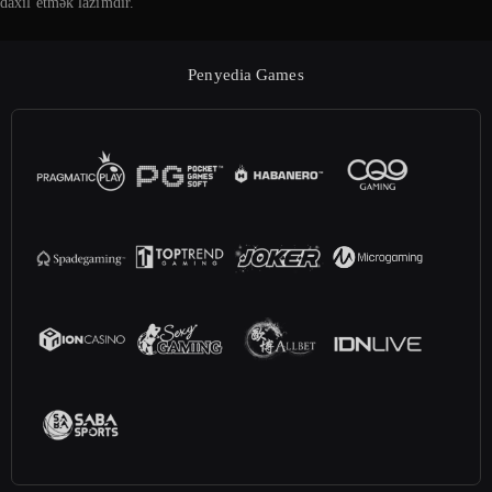
daxil etmək lazımdır.
Penyedia Games