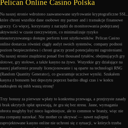
Pelican Online Casino Polska
Na naszej stronie wdrożono zaawansowane szyfrowanie kryptograficzne SSL,
które chroni wszelkie dane osobowe my partner and i transakcje finansowe
graczy. Co więcej, korzystamy z narzędzi do monitorowania podejrzanej
aktywności w czasie rzeczywistym, co minimalizuje ryzyko
nieautoryzowanego dostępu perform kont użytkowników. Pelican Casino
online dostarcza również ciągły audyt swoich systemów, company podnosi
poziom bezpieczeństwa i chroni graczy przed potencjalnymi zagrożeniami.
Na naszej stronie znajdziesz ponad five thousand tytułów, obejmujących gry
slotowe, gry stołowe, a także kasyno na żywo. Wszystkie gry działające na
naszej platformie przeszły licencjonowanie i są oparte na technologii RNG
(Random Quantity Generator), co gwarantuje uczciwe wyniki. Szukałem
kasyna z bonusem bez depozytu poprzez bardzo długi czas i w końcu
natknąłem się mhh waszą stronę!
Trzy bonusy za pierwsze wpłaty to konkretna przewaga, a przejrzyste zasady
i brak ukrytych opłat sprawiają, że gra się bez stresu. Jasne, wymagania
obrotu mogłyby być nieco łagodniejsze, ale to common w branży, więc nie
ma company narzekać. Nie mother co ukrywać — nawet najlepiej
zaprojektowane kasyno online nie uchroni się z sytuacji, w których trzeba