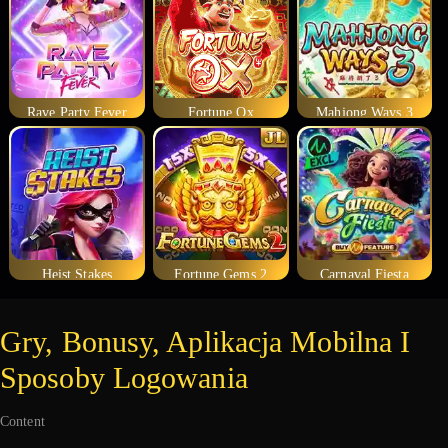
Rave Party Fever
Fortune Ox
Mahjong Ways 3
Heist Stakes
Fortune Gems 2
Carnaval Fiesta
Gry, Bonusy, Aplikacja Mobilna I
Sposoby Logowania
Content