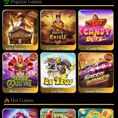
Popular Games
Wild Bounty Showdown
Grace of Ebisu
Candy Blitz
Mask Carnival
Le Zeus
Speed Winner
Hot Games