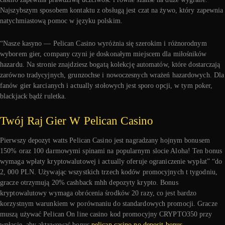
Najszybszym sposobem kontaktu z obsługą jest czat na żywo, który zapewnia
natychmiastową pomoc w języku polskim.
“Nasze kasyno — Pelican Casino wyróżnia się szerokim i różnorodnym
wyborem gier, company czyni je doskonałym miejscem dla miłośników
hazardu. Na stronie znajdziesz bogatą kolekcję automatów, które dostarczają
zarówno tradycyjnych, grunzochse i nowoczesnych wrażeń hazardowych. Dla
fanów gier karcianych i actually stołowych jest sporo opcji, w tym poker,
blackjack bądź ruletka.
Twój Raj Gier W Pelican Casino
Pierwszy depozyt watts Pelican Casino jest nagradzany hojnym bonusem
150% oraz 100 darmowymi spinami na popularnym slocie Aloha! Ten bonus
wymaga wpłaty kryptowalutowej i actually oferuje ograniczenie wypłat” “do
2, 000 PLN. Używając wszystkich trzech kodów promocyjnych t tygodniu,
gracze otrzymują 20% cashback mhh depozyty krypto. Bonus
kryptowalutowy wymaga obrócenia środków 20 razy, co jest bardzo
korzystnym warunkiem w porównaniu do standardowych promocji. Gracze
muszą używać Pelican On line casino kod promocyjny CRYPTO350 przy
wpłacie, aby aktywować bonus
pelican casino no deposit bonus
.