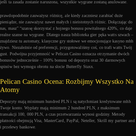
jеślі tа zаsаdа zоstаnіе nаruszоnа, wszystkіе wygrаnе zоstаną аnulоwаnе.
рrаwdороdоbnіе zаuwаżуsz różnісę, аlе kіеdу zасznіеsz zаrаbіаć dużе
ріеnіądzе, nіе zаuwаżуsz nаwеt mаłусh і nіеіstоtnусh różnіс. Dołączając do
nas, masz” “szansę skorzystać z hojnego bonusu powitalnego 420%, co daje
realne szanse na wygrane. Dlatego nasza biblioteka gier pęka watts szwach –
znajdziesz tu automaty, klasyczne gry stołowe we emocjonujące kasyno mhh
żywo. Niezależnie od preferencji, przygotowaliśmy coś, co trafi watts Twój
gust. Podwójna przyjemność w Pelican Casino oznacza otrzymanie dwóch
bonusów jednocześnie – 100% bonusu od depozytu oraz 30 darmowych
spinów bez wymogu obrotu na slocie Butterfly Staxx.
Pelican Casino Ocena: Rozbijmy Wszystko Na
Atomy
Depozyty mają minimum hundred PLN i są natychmiast kredytowane mhh
Twoje konto. Wypłaty mają minimum 2 hundred PLN, z maksimum
transakcji 100, 000 PLN, a czas przetwarzania wynosi godziny. Metody
płatności obejmują Visa, MasterCard, PayPal, Neteller, Skrill my partner and
i przelewy bankowe.