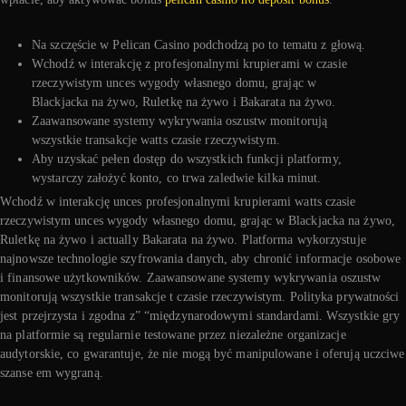
Na szczęście w Pelican Casino podchodzą po to tematu z głową.
Wchodź w interakcję z profesjonalnymi krupierami w czasie
rzeczywistym unces wygody własnego domu, grając w
Blackjacka na żywo, Ruletkę na żywo i Bakarata na żywo.
Zaawansowane systemy wykrywania oszustw monitorują
wszystkie transakcje watts czasie rzeczywistym.
Aby uzyskać pełen dostęp do wszystkich funkcji platformy,
wystarczy założyć konto, co trwa zaledwie kilka minut.
Wchodź w interakcję unces profesjonalnymi krupierami watts czasie
rzeczywistym unces wygody własnego domu, grając w Blackjacka na żywo,
Ruletkę na żywo i actually Bakarata na żywo. Platforma wykorzystuje
najnowsze technologie szyfrowania danych, aby chronić informacje osobowe
i finansowe użytkowników. Zaawansowane systemy wykrywania oszustw
monitorują wszystkie transakcje t czasie rzeczywistym. Polityka prywatności
jest przejrzysta i zgodna z” “międzynarodowymi standardami. Wszystkie gry
na platformie są regularnie testowane przez niezależne organizacje
audytorskie, co gwarantuje, że nie mogą być manipulowane i oferują uczciwe
szanse em wygraną.