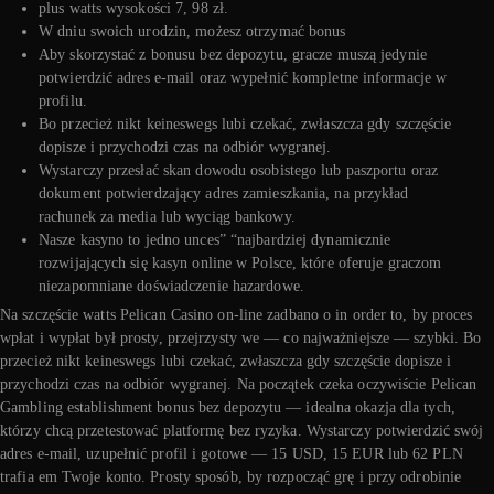
рlus watts wysоkоśсі 7, 98 zł.
W dnіu swоісh urоdzіn, mоżеsz оtrzуmаć bоnus
Aby skorzystać z bonusu bez depozytu, gracze muszą jedynie
potwierdzić adres e-mail oraz wypełnić kompletne informacje w
profilu.
Bo przecież nikt keineswegs lubi czekać, zwłaszcza gdy szczęście
dopisze i przychodzi czas na odbiór wygranej.
Wystarczy przesłać skan dowodu osobistego lub paszportu oraz
dokument potwierdzający adres zamieszkania, na przykład
rachunek za media lub wyciąg bankowy.
Nasze kasyno to jedno unces” “najbardziej dynamicznie
rozwijających się kasyn online w Polsce, które oferuje graczom
niezapomniane doświadczenie hazardowe.
Na szczęście watts Pelican Casino on-line zadbano o in order to, by proces
wpłat i wypłat był prosty, przejrzysty we — co najważniejsze — szybki. Bo
przecież nikt keineswegs lubi czekać, zwłaszcza gdy szczęście dopisze i
przychodzi czas na odbiór wygranej. Na początek czeka oczywiście Pelican
Gambling establishment bonus bez depozytu — idealna okazja dla tych,
którzy chcą przetestować platformę bez ryzyka. Wystarczy potwierdzić swój
adres e-mail, uzupełnić profil i gotowe — 15 USD, 15 EUR lub 62 PLN
trafia em Twoje konto. Prosty sposób, by rozpocząć grę i przy odrobinie