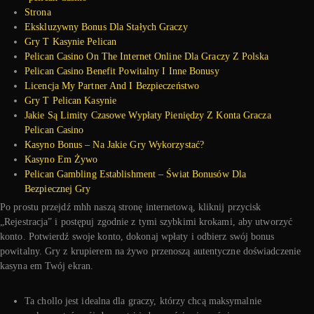
Strona
Ekskluzywny Bonus Dla Stałych Graczy
Gry T Kasynie Pelican
Pelican Casino On The Internet Online Dla Graczy Z Polska
Pelican Casino Benefit Powitalny I Inne Bonusy
Licencja My Partner And I Bezpieczeństwo
Gry T Pelican Kasynie
Jakie Są Limity Czasowe Wypłaty Pieniędzy Z Konta Gracza
Pelican Casino
Kasyno Bonus – Na Jakie Gry Wykorzystać?
Kasyno Em Żywo
Pelican Gambling Establishment – Świat Bonusów Dla
Bezpiecznej Gry
Po prostu przejdź mhh naszą stronę internetową, kliknij przycisk
„Rejestracja” i postępuj zgodnie z tymi szybkimi krokami, aby utworzyć
konto. Potwierdź swoje konto, dokonaj wpłaty i odbierz swój bonus
powitalny. Gry z krupierem na żywo przenoszą autentyczne doświadczenie
kasyna em Twój ekran.
Ta chollo jest idealna dla graczy, którzy chcą maksymalnie