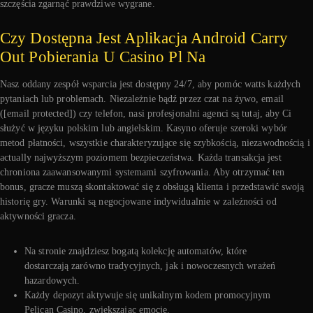
szczęścia zgarnąć prawdziwe wygrane.
Czy Dostępna Jest Aplikacja Android Carry
Out Pobierania U Casino Pl Na
Nasz oddany zespół wsparcia jest dostępny 24/7, aby pomóc watts każdych
pytaniach lub problemach. Niezależnie bądź przez czat na żywo, email
([email protected]) czy telefon, nasi profesjonalni agenci są tutaj, aby Ci
służyć w języku polskim lub angielskim. Kasyno oferuje szeroki wybór
metod płatności, wszystkie charakteryzujące się szybkością, niezawodnością i
actually najwyższym poziomem bezpieczeństwa. Każda transakcja jest
chroniona zaawansowanymi systemami szyfrowania. Aby otrzymać ten
bonus, gracze muszą skontaktować się z obsługą klienta i przedstawić swoją
historię gry. Warunki są negocjowane indywidualnie w zależności od
aktywności gracza.
Na stronie znajdziesz bogatą kolekcję automatów, które
dostarczają zarówno tradycyjnych, jak i nowoczesnych wrażeń
hazardowych.
Każdy depozyt aktywuje się unikalnym kodem promocyjnym
Pelican Casino, zwiększając emocje.