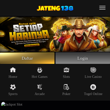
Beranda
Slot Online
Live Casino
Sportsbook
Arcade
Togel Online
Daftar
Login
Poker
Whatsapp
Home
Hot Games
Slots
Live Casino
Telegram
Sports
Arcade
Poker
Togel Online
Livechat