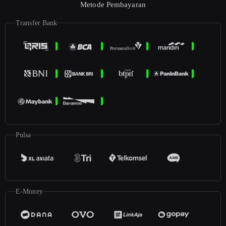
Metode Pembayaran
Transfer Bank
Pulsa
E-Money