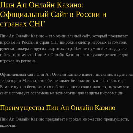
Пин Ап Онлайн Казино:
Официальный Сайт в России и
странах СНГ
Пин Ап Онлайн Казино – это официальный сайт, который предлагает
игрокам из России и стран СНГ широкий спектр игровых автоматов,
рулетки, покера и других азартных игр. Вам не нужно искать другие
сайты, потому что Пин Ап Онлайн Казино – это лучшее решение для
игроков из региона.
Официальный сайт Пин Ап Онлайн Казино имеет лицензию, выдана на
территории Мальты, что обеспечивает безопасность и честность игр.
Вам не нужно беспокоиться о безопасности своих данных, потому что
сайт использует современные технологии для защиты информации.
Преимущества Пин Ап Онлайн Казино
Пин Ап Онлайн Казино предлагает игрокам множество преимуществ,
включая: