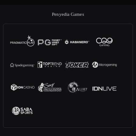
Penyedia Games