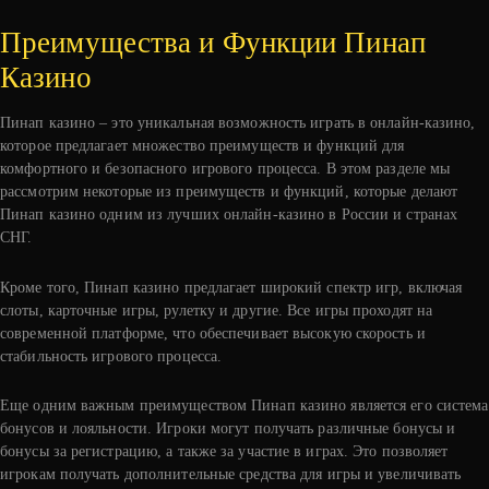
Преимущества и Функции Пинап
Казино
Пинап казино – это уникальная возможность играть в онлайн-казино,
которое предлагает множество преимуществ и функций для
комфортного и безопасного игрового процесса. В этом разделе мы
рассмотрим некоторые из преимуществ и функций, которые делают
Пинап казино одним из лучших онлайн-казино в России и странах
СНГ.
Кроме того, Пинап казино предлагает широкий спектр игр, включая
слоты, карточные игры, рулетку и другие. Все игры проходят на
современной платформе, что обеспечивает высокую скорость и
стабильность игрового процесса.
Еще одним важным преимуществом Пинап казино является его система
бонусов и лояльности. Игроки могут получать различные бонусы и
бонусы за регистрацию, а также за участие в играх. Это позволяет
игрокам получать дополнительные средства для игры и увеличивать