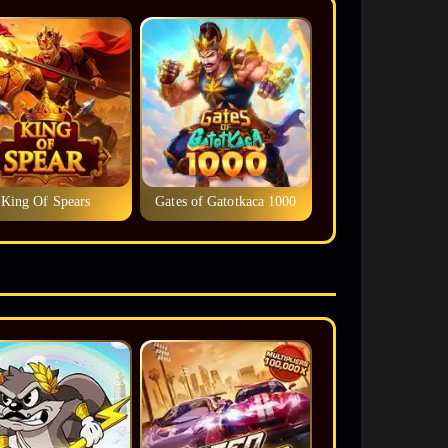
King Of Spears
Gates of Gatotkaca 1000