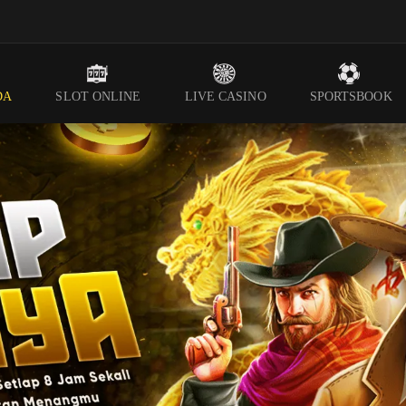
DA
SLOT ONLINE
LIVE CASINO
SPORTSBOOK