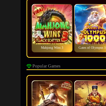
Mahjong Wins 3
Gates of Olympus 
Popular Games