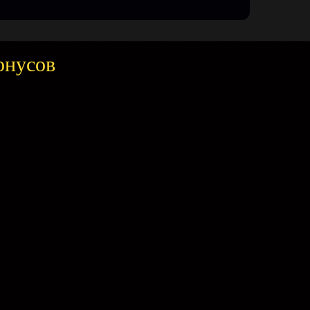
онусов