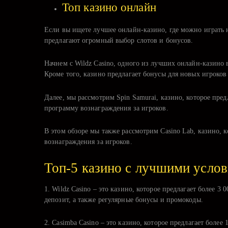
Топ казино онлайн
Если вы ищете лучшее онлайн-казино, где можно играть н
предлагают огромный выбор слотов и бонусов.
Начнем с Wildz Casino, одного из лучших онлайн-казино в
Кроме того, казино предлагает бонусы для новых игроков
Далее, мы рассмотрим Spin Samurai, казино, которое пред
программу вознаграждения за игроков.
В этом обзоре мы также рассмотрим Casino Lab, казино, к
вознаграждения за игроков.
Топ-5 казино с лучшими услов
1. Wildz Casino – это казино, которое предлагает более 
депозит, а также регулярные бонусы и промокоды.
2. Casimba Casino – это казино, которое предлагает боле