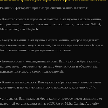
Важными факторами при выборе онлайн-казино являются:
• Качество слотов и игровых автоматов. Вам нужно выбрать казино,
которое имеет слоты от известных разработчиков, таких как NetEnt,
Microgaming или Playtech.
• Бонусы и акции. Вам нужно выбрать казино, которое предлагает
привлекательные бонусы и акции, такие как приветственные бонусы,
бесплатные спины или реферальные программы.
• Безопасность и конфиденциальность. Вам нужно выбрать казино,
которое имеет современную систему безопасности и обеспечивает
конфиденциальность своих пользователей.
• Клиентская поддержка. Вам нужно выбрать казино, которое имеет
доступную и полезную клиентскую поддержку, доступную 24/7.
• Лицензия. Вам нужно выбрать казино, которое имеет лицензию от
известной организации,such as eCOGRA or Malta Gaming Authority.