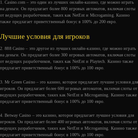
1. Casino.com – это один из лучших онлайн-казино, где можно играть
на деньги. Он предлагает более 800 игровых автоматов, включая слоты
от ведущих разработчиков, таких как NetEnt и Microgaming. Казино
также предлагает приветственный бонус в 100% до 200 евро.
Лучшие условия для игроков
2. 888 Casino – это другое из лучших онлайн-казино, где можно играть
на деньги. Он предлагает более 300 игровых автоматов, включая слоты
от ведущих разработчиков, таких как NetEnt и Playtech. Казино также
предлагает приветственный бонус в 100% до 100 евро.
3. Mr Green Casino – это казино, которое предлагает лучшие условия дл
игроков. Он предлагает более 600 игровых автоматов, включая слоты от
ведущих разработчиков, таких как NetEnt и Microgaming. Казино также
предлагает приветственный бонус в 100% до 100 евро.
4. Betway Casino – это казино, которое предлагает лучшие условия для
игроков. Он предлагает более 400 игровых автоматов, включая слоты от
ведущих разработчиков, таких как NetEnt и Microgaming. Казино также
предлагает приветственный бонус в 100% до 100 евро.