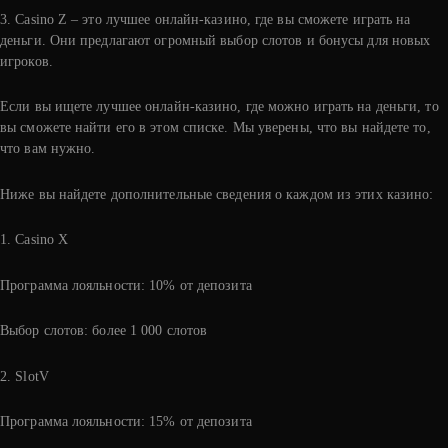
3. Casino Z – это лучшее онлайн-казино, где вы сможете играть на
деньги. Они предлагают огромный выбор слотов и бонусы для новых
игроков.
Если вы ищете лучшее онлайн-казино, где можно играть на деньги, то
вы сможете найти его в этом списке. Мы уверены, что вы найдете то,
что вам нужно.
Ниже вы найдете дополнительные сведения о каждом из этих казино:
1. Casino X
Программа лояльности: 10% от депозита
Выбор слотов: более 1 000 слотов
2. SlotV
Программа лояльности: 15% от депозита