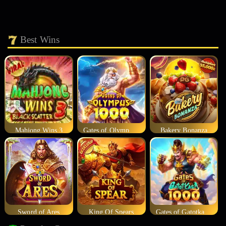
Best Wins
Mahjong Wins 3
Gates of Olympus 1000
Bakery Bonanza
Sword of Ares
King Of Spears
Gates of Gatotkaca 1000