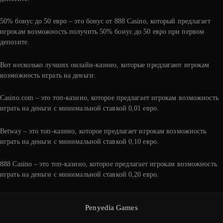
50% бонус до 50 евро – это бонус от 888 Casino, который предлагает
игрокам возможность получить 50% бонус до 50 евро при первом
депозите.
Вот несколько лучших онлайн-казино, которые предлагают игрокам
возможность играть на деньги:
Casino.com – это топ-казино, которое предлагает игрокам возможность
играть на деньги с минимальной ставкой 0,01 евро.
Betway – это топ-казино, которое предлагает игрокам возможность
играть на деньги с минимальной ставкой 0,10 евро.
888 Casino – это топ-казино, которое предлагает игрокам возможность
играть на деньги с минимальной ставкой 0,20 евро.
Penyedia Games