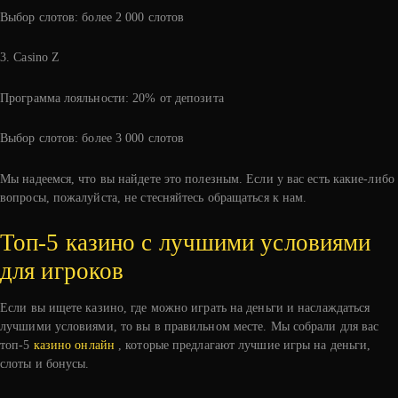
Выбор слотов: более 2 000 слотов
3. Casino Z
Программа лояльности: 20% от депозита
Выбор слотов: более 3 000 слотов
Мы надеемся, что вы найдете это полезным. Если у вас есть какие-либо
вопросы, пожалуйста, не стесняйтесь обращаться к нам.
Топ-5 казино с лучшими условиями
для игроков
Если вы ищете казино, где можно играть на деньги и наслаждаться
лучшими условиями, то вы в правильном месте. Мы собрали для вас
топ-5
казино онлайн
, которые предлагают лучшие игры на деньги,
слоты и бонусы.