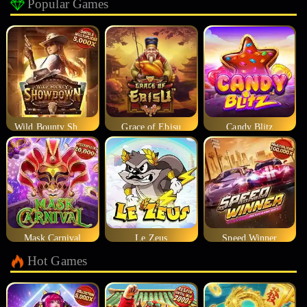
Popular Games
Wild Bounty Showdown
Grace of Ebisu
Candy Blitz
Mask Carnival
Le Zeus
Speed Winner
Hot Games