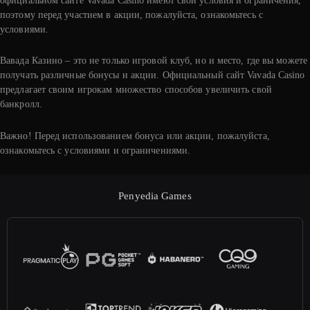
официальном сайте Vavada Casino имеют свои условия и ограничения,
поэтому перед участием в акции, пожалуйста, ознакомьтесь с
условиями.
Вавада Казино – это не только игровой клуб, но и место, где вы можете
получать различные бонусы и акции. Официальный сайт Vavada Casino
предлагает своим игрокам множество способов увеличить свой
банкролл.
Важно! Перед использованием бонуса или акции, пожалуйста,
ознакомьтесь с условиями и ограничениями.
Penyedia Games