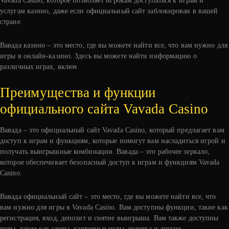
Vavada Casino, которое позволяет игрокам доступаться к играм и
услугам казино, даже если официальный сайт заблокирован в вашей
стране.
Вавада казино – это место, где вы можете найти все, что вам нужно для
игры в онлайн-казино. Здесь вы можете найти информацию о
различных играх, включ
Преимущества и функции
официального сайта Vavada Casino
Вавада – это официальный сайт Vavada Casino, который предлагает вам
доступ к играм и функциям, которые помогут вам насладиться игрой и
получать выигрышные комбинации. Вавада – это рабочее зеркало,
которое обеспечивает безопасный доступ к играм и функциям Vavada
Casino.
Вавада официальный сайт – это место, где вы можете найти все, что
вам нужно для игры в Vavada Casino. Вам доступны функции, такие как
регистрация, вход, депозит и снятие выигрыша. Вам также доступны
игры, такие как слоты, карточные игры, рулетка и другие.