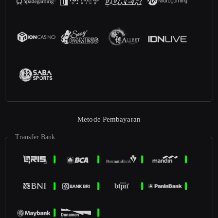
Metode Pembayaran
Transfer Bank