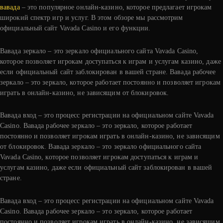
вавада
– это популярное онлайн-казино, которое предлагает игрокам
широкий спектр игр и услуг. В этом обзоре мы рассмотрим
официальный сайт Vavada Casino и его функции.
Вавада зеркало – это зеркало официального сайта Vavada Casino,
которое позволяет игрокам доступаться к играм и услугам казино, даже
если официальный сайт заблокирован в вашей стране. Вавада рабочее
зеркало – это зеркало, которое работает постоянно и позволяет игрокам
играть в онлайн-казино, не зависящим от блокировок.
Вавада вход – это процесс регистрации на официальном сайте Vavada
Casino. Вавада рабочее зеркало – это зеркало, которое работает
постоянно и позволяет игрокам играть в онлайн-казино, не зависящим
от блокировок. Вавада зеркало – это зеркало официального сайта
Vavada Casino, которое позволяет игрокам доступаться к играм и
услугам казино, даже если официальный сайт заблокирован в вашей
стране.
Вавада вход – это процесс регистрации на официальном сайте Vavada
Casino. Вавада рабочее зеркало – это зеркало, которое работает
постоянно и позволяет игрокам играть в онлайн-казино, не зависящим