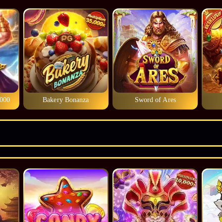
1000
Bakery Bonanza
Sword of Ares