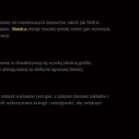
utomaty od renomowanych dostawców, takich jak NetEnt,
omatów,
Slottica
oferuje również szeroki wybór gier stołowych,
encji.
maty te charakteryzują się wysoką jakością grafiki,
 oferują szansę na zdobycie ogromnej fortuny.
 różnych wariantów tych gier, z różnymi limitami zakładów i
ć wykorzystania strategii i umiejętności, aby zwiększyć