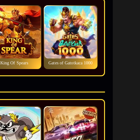
King Of Spears
Gates of Gatotkaca 1000