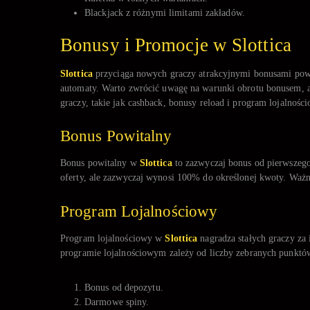
Blackjack z różnymi limitami zakładów.
Bonusy i Promocje w Slottica
Slottica
przyciąga nowych graczy atrakcyjnymi bonusami powit
automaty. Warto zwrócić uwagę na warunki obrotu bonusem, 
graczy, takie jak cashback, bonusy reload i program lojalnośc
Bonus Powitalny
Bonus powitalny w
Slottica
to zazwyczaj bonus od pierwszego
oferty, ale zazwyczaj wynosi 100% do określonej kwoty. Ważne
Program Lojalnościowy
Program lojalnościowy w
Slottica
nagradza stałych graczy za
programie lojalnościowym zależy od liczby zebranych punktó
Bonus od depozytu.
Darmowe spiny.