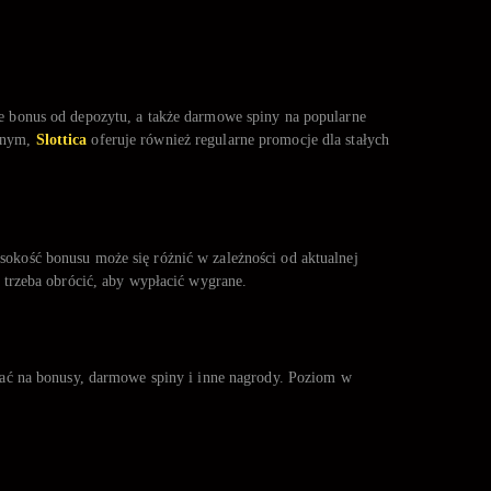
e bonus od depozytu, a także darmowe spiny na popularne
alnym,
Slottica
oferuje również regularne promocje dla stałych
okość bonusu może się różnić w zależności od aktualnej
 trzeba obrócić, aby wypłacić wygrane.
iać na bonusy, darmowe spiny i inne nagrody. Poziom w