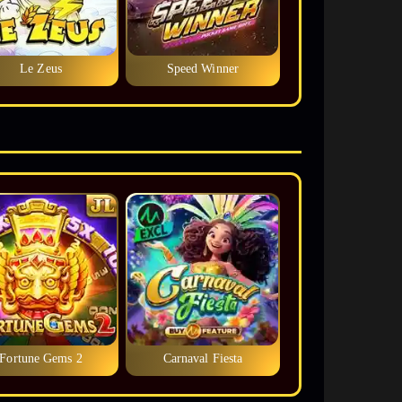
Le Zeus
Speed Winner
Fortune Gems 2
Carnaval Fiesta