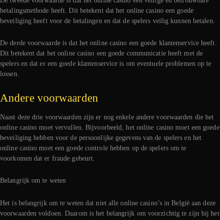
De tweede voorwaarde is dat het online casino een veilige en betrouwbare
betalingsmethode heeft. Dit betekent dat het online casino een goede
beveiliging heeft voor de betalingen en dat de spelers veilig kunnen betalen.
De derde voorwaarde is dat het online casino een goede klantenservice heeft.
Dit betekent dat het online casino een goede communicatie heeft met de
spelers en dat er een goede klantenservice is om eventuele problemen op te
lossen.
Andere voorwaarden
Naast deze drie voorwaarden zijn er nog enkele andere voorwaarden die het
online casino moet vervullen. Bijvoorbeeld, het online casino moet een goede
beveiliging hebben voor de persoonlijke gegevens van de spelers en het
online casino moet een goede controle hebben op de spelers om te
voorkomen dat er fraude gebeurt.
Belangrijk om te weten
Het is belangrijk om te weten dat niet alle online casino’s in België aan deze
voorwaarden voldoen. Daarom is het belangrijk om voorzichtig te zijn bij het