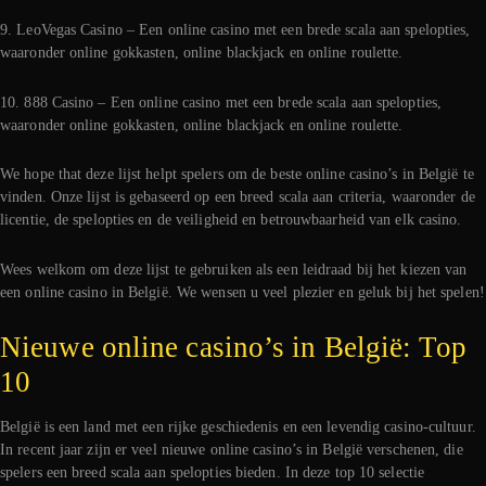
9. LeoVegas Casino – Een online casino met een brede scala aan spelopties,
waaronder online gokkasten, online blackjack en online roulette.
10. 888 Casino – Een online casino met een brede scala aan spelopties,
waaronder online gokkasten, online blackjack en online roulette.
We hope that deze lijst helpt spelers om de beste online casino’s in België te
vinden. Onze lijst is gebaseerd op een breed scala aan criteria, waaronder de
licentie, de spelopties en de veiligheid en betrouwbaarheid van elk casino.
Wees welkom om deze lijst te gebruiken als een leidraad bij het kiezen van
een online casino in België. We wensen u veel plezier en geluk bij het spelen!
Nieuwe online casino’s in België: Top
10
België is een land met een rijke geschiedenis en een levendig casino-cultuur.
In recent jaar zijn er veel nieuwe online casino’s in België verschenen, die
spelers een breed scala aan spelopties bieden. In deze top 10 selectie