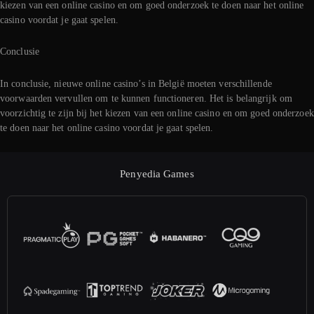
kiezen van een online casino en om goed onderzoek te doen naar het online
casino voordat je gaat spelen.
Conclusie
In conclusie, nieuwe online casino’s in België moeten verschillende
voorwaarden vervullen om te kunnen functioneren. Het is belangrijk om
voorzichtig te zijn bij het kiezen van een online casino en om goed onderzoek
te doen naar het online casino voordat je gaat spelen.
Penyedia Games