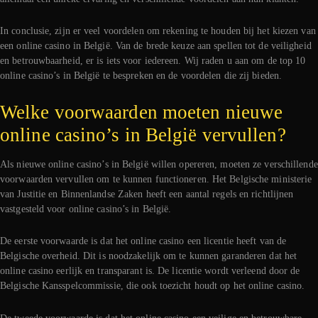
In conclusie, zijn er veel voordelen om rekening te houden bij het kiezen van
een online casino in België. Van de brede keuze aan spellen tot de veiligheid
en betrouwbaarheid, er is iets voor iedereen. Wij raden u aan om de top 10
online casino’s in België te bespreken en de voordelen die zij bieden.
Welke voorwaarden moeten nieuwe
online casino’s in België vervullen?
Als nieuwe online casino’s in België willen opereren, moeten ze verschillende
voorwaarden vervullen om te kunnen functioneren. Het Belgische ministerie
van Justitie en Binnenlandse Zaken heeft een aantal regels en richtlijnen
vastgesteld voor online casino’s in België.
De eerste voorwaarde is dat het online casino een licentie heeft van de
Belgische overheid. Dit is noodzakelijk om te kunnen garanderen dat het
online casino eerlijk en transparant is. De licentie wordt verleend door de
Belgische Kansspelcommissie, die ook toezicht houdt op het online casino.