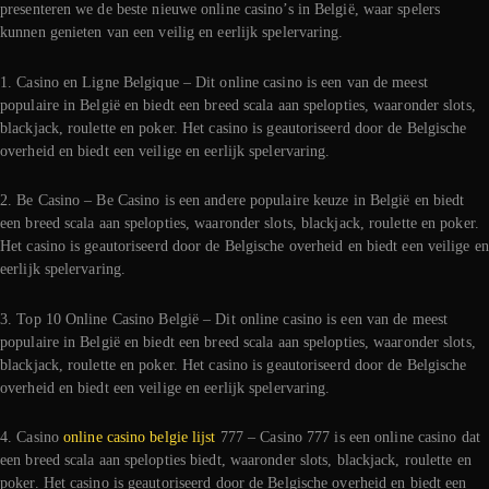
presenteren we de beste nieuwe online casino’s in België, waar spelers
kunnen genieten van een veilig en eerlijk spelervaring.
1. Casino en Ligne Belgique – Dit online casino is een van de meest
populaire in België en biedt een breed scala aan spelopties, waaronder slots,
blackjack, roulette en poker. Het casino is geautoriseerd door de Belgische
overheid en biedt een veilige en eerlijk spelervaring.
2. Be Casino – Be Casino is een andere populaire keuze in België en biedt
een breed scala aan spelopties, waaronder slots, blackjack, roulette en poker.
Het casino is geautoriseerd door de Belgische overheid en biedt een veilige en
eerlijk spelervaring.
3. Top 10 Online Casino België – Dit online casino is een van de meest
populaire in België en biedt een breed scala aan spelopties, waaronder slots,
blackjack, roulette en poker. Het casino is geautoriseerd door de Belgische
overheid en biedt een veilige en eerlijk spelervaring.
4. Casino
online casino belgie lijst
777 – Casino 777 is een online casino dat
een breed scala aan spelopties biedt, waaronder slots, blackjack, roulette en
poker. Het casino is geautoriseerd door de Belgische overheid en biedt een