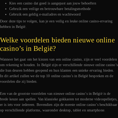
Kies een casino dat goed is aangepast aan jouw behoeften
Gebruik een veilige en betrouwbare betalingsmethode
Gebruik een geldig e-mailadres en wachtwoord
Door deze tips te volgen, kan je een veilig en leuke online casino-ervaring
hebben in België.
Welke voordelen bieden nieuwe online
casino’s in België?
Wanneer het gaat om het kiezen van een online casino, zijn er veel voordelen
om rekening te houden. In België zijn er verschillende nieuwe online casino’s
die hun deuren hebben geopend en hun klanten een unieke ervaring bieden.
In dit artikel zullen we de top 10 online casino’s in België bespreken en de
voordelen die zij bieden.
Een van de grootste voordelen van nieuwe online casino’s in België is de
brede keuze aan spellen. Van klassieke gokkasten tot moderne videospelletjes,
er is iets voor iedereen. Bovendien zijn de meeste online casino’s beschikbaar
op verschillende platforms, waaronder desktop, tablet en smartphone.