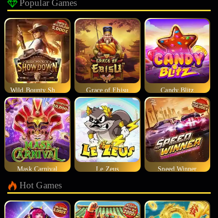
Popular Games
Wild Bounty Showdown
Grace of Ebisu
Candy Blitz
Mask Carnival
Le Zeus
Speed Winner
Hot Games