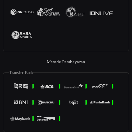
Metode Pembayaran
Transfer Bank