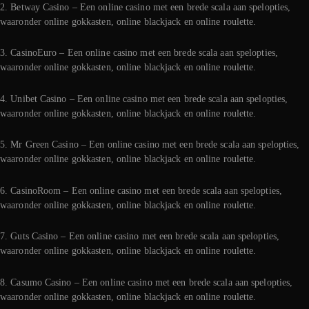
2. Betway Casino – Een online casino met een brede scala aan spelopties,
waaronder online gokkasten, online blackjack en online roulette.
3. CasinoEuro – Een online casino met een brede scala aan spelopties,
waaronder online gokkasten, online blackjack en online roulette.
4. Unibet Casino – Een online casino met een brede scala aan spelopties,
waaronder online gokkasten, online blackjack en online roulette.
5. Mr Green Casino – Een online casino met een brede scala aan spelopties,
waaronder online gokkasten, online blackjack en online roulette.
6. CasinoRoom – Een online casino met een brede scala aan spelopties,
waaronder online gokkasten, online blackjack en online roulette.
7. Guts Casino – Een online casino met een brede scala aan spelopties,
waaronder online gokkasten, online blackjack en online roulette.
8. Casumo Casino – Een online casino met een brede scala aan spelopties,
waaronder online gokkasten, online blackjack en online roulette.