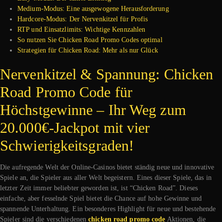
Medium-Modus: Eine ausgewogene Herausforderung
Hardcore-Modus: Der Nervenkitzel für Profis
RTP und Einsatzlimits: Wichtige Kennzahlen
So nutzen Sie Chicken Road Promo Codes optimal
Strategien für Chicken Road: Mehr als nur Glück
Nervenkitzel & Spannung: Chicken
Road Promo Code für
Höchstgewinne – Ihr Weg zum
20.000€-Jackpot mit vier
Schwierigkeitsgraden!
Die aufregende Welt der Online-Casinos bietet ständig neue und innovative
Spiele an, die Spieler aus aller Welt begeistern. Eines dieser Spiele, das in
letzter Zeit immer beliebter geworden ist, ist “Chicken Road”. Dieses
einfache, aber fesselnde Spiel bietet die Chance auf hohe Gewinne und
spannende Unterhaltung. Ein besonderes Highlight für neue und bestehende
Spieler sind die verschiedenen
chicken road promo code
Aktionen, die