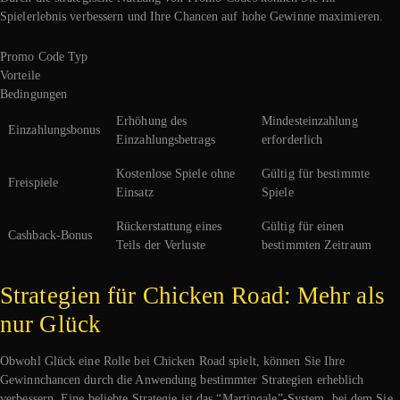
Spielerlebnis verbessern und Ihre Chancen auf hohe Gewinne maximieren.
Promo Code Typ
Vorteile
Bedingungen
Erhöhung des
Mindesteinzahlung
Einzahlungsbonus
Einzahlungsbetrags
erforderlich
Kostenlose Spiele ohne
Gültig für bestimmte
Freispiele
Einsatz
Spiele
Rückerstattung eines
Gültig für einen
Cashback-Bonus
Teils der Verluste
bestimmten Zeitraum
Strategien für Chicken Road: Mehr als
nur Glück
Obwohl Glück eine Rolle bei Chicken Road spielt, können Sie Ihre
Gewinnchancen durch die Anwendung bestimmter Strategien erheblich
verbessern. Eine beliebte Strategie ist das “Martingale”-System, bei dem Sie