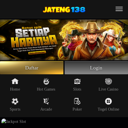
Beranda
Slot Online
Live Casino
Sportsbook
Arcade
Togel Online
Daftar
Login
Poker
Whatsapp
Home
Hot Games
Slots
Live Casino
Telegram
Sports
Arcade
Poker
Togel Online
Livechat