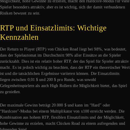
Möglichkeit, hohe Gewinne zu erzielen, macht den Hardcore-Modus für viele
Spieler besonders attraktiv, aber es ist wichtig, sich der damit verbundenen
Risiken bewusst zu sein.
RTP und Einsatzlimits: Wichtige
Kennzahlen
Der Return to Player (RTP) von Chicken Road liegt bei 98%, was bedeutet,
dass der Spielautomat im Durchschnitt 98% aller Einsätze an die Spieler
zurückzahlt. Dies ist ein relativ hoher RTP, der das Spiel für Spieler attraktiv
macht. Es ist jedoch wichtig zu beachten, dass der RTP ein theoretischer Wert
ist und die tatsächlichen Ergebnisse variieren können. Die Einsatzlimits
liegen zwischen 0,01 $ und 200 $ pro Runde, was sowohl
Gelegenheitsspielern als auch High Rollern die Möglichkeit bietet, das Spiel
zu genießen.
Der maximale Gewinn beträgt 20.000 $ und kann im “Hard” oder
“Hardcore”-Modus bei einem Multiplikator von x100 erreicht werden. Die
Kombination aus hohem RTP, flexiblen Einsatzlimits und der Möglichkeit,
hohe Gewinne zu erzielen, macht Chicken Road zu einem aufregenden und
lohnenden Spiel.