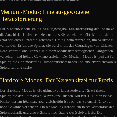
Medium-Modus: Eine ausgewogene
Herausforderung
Der Medium-Modus stellt eine ausgewogene Herausforderung dar, indem er
die Anzahl der Linien reduziert und das Risiko leicht erhöht. Mit 22 Linien
erfordert dieses Spiel ein genaueres Timing beim Auszahlen, um Verluste zu
vermeiden. Erfahrene Spieler, die bereits mit den Grundlagen von Chicken
Road vertraut sind, können in diesem Modus ihre strategischen Fähigkeiten
verfeinern und höhere Gewinne erzielen. Der Medium-Modus ist perfekt für
Spieler, die eine moderate Risikobereitschaft haben und eine anspruchsvollere
Spielerfahrung suchen.
Hardcore-Modus: Der Nervenkitzel für Profis
Der Hardcore-Modus ist die ultimative Herausforderung für erfahrene
Spieler, die den ultimativen Nervenkitzel suchen. Mit nur 15 Linien ist das
Risiko hier am höchsten, aber gleichzeitig ist auch das Potenzial für extrem
hohe Gewinne vorhanden. Dieser Modus erfordert ein tiefes Verständnis der
Spielmechanik und eine präzise Einschätzung des Spielverlaufs. Die