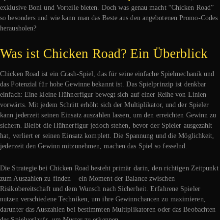
exklusive Boni und Vorteile bieten. Doch was genau macht “Chicken Road”
so besonders und wie kann man das Beste aus den angebotenen Promo-Codes
herausholen?
Was ist Chicken Road? Ein Überblick
Chicken Road ist ein Crash-Spiel, das für seine einfache Spielmechanik und
das Potenzial für hohe Gewinne bekannt ist. Das Spielprinzip ist denkbar
einfach: Eine kleine Hühnerfigur bewegt sich auf einer Reihe von Linien
vorwärts. Mit jedem Schritt erhöht sich der Multiplikator, und der Spieler
kann jederzeit seinen Einsatz auszahlen lassen, um den erreichten Gewinn zu
sichern. Bleibt die Hühnerfigur jedoch stehen, bevor der Spieler ausgezahlt
hat, verliert er seinen Einsatz komplett. Die Spannung und die Möglichkeit,
jederzeit den Gewinn mitzunehmen, machen das Spiel so fesselnd.
Die Strategie bei Chicken Road besteht primär darin, den richtigen Zeitpunkt
zum Auszahlen zu finden – ein Moment der Balance zwischen
Risikobereitschaft und dem Wunsch nach Sicherheit. Erfahrene Spieler
nutzen verschiedene Techniken, um ihre Gewinnchancen zu maximieren,
darunter das Auszahlen bei bestimmten Multiplikatoren oder das Beobachten
des Spielverlaufs, um Muster zu erkennen.