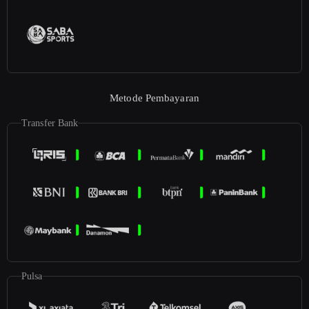
Metode Pembayaran
Transfer Bank
Pulsa