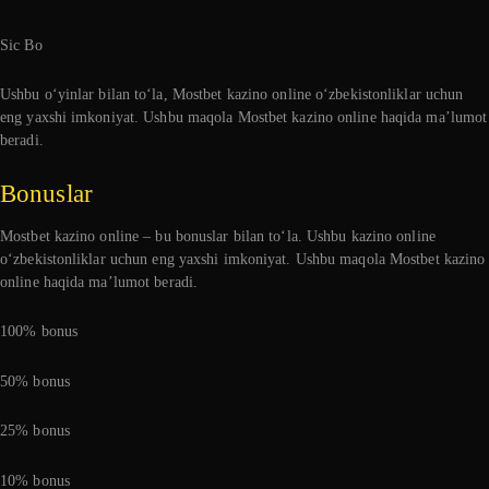
Sic Bo
Ushbu o‘yinlar bilan to‘la, Mostbet kazino online o‘zbekistonliklar uchun
eng yaxshi imkoniyat. Ushbu maqola Mostbet kazino online haqida ma’lumot
beradi.
Bonuslar
Mostbet kazino online – bu bonuslar bilan to‘la. Ushbu kazino online
o‘zbekistonliklar uchun eng yaxshi imkoniyat. Ushbu maqola Mostbet kazino
online haqida ma’lumot beradi.
100% bonus
50% bonus
25% bonus
10% bonus