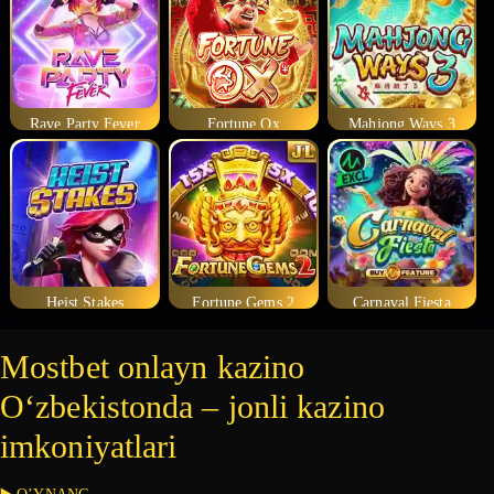
Rave Party Fever
Fortune Ox
Mahjong Ways 3
Heist Stakes
Fortune Gems 2
Carnaval Fiesta
Mostbet onlayn kazino
O‘zbekistonda – jonli kazino
imkoniyatlari