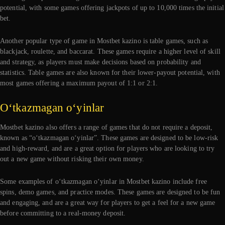
potential, with some games offering jackpots of up to 10,000 times the initial
bet.
Another popular type of game in Mostbet kazino is table games, such as
blackjack, roulette, and baccarat. These games require a higher level of skill
and strategy, as players must make decisions based on probability and
statistics. Table games are also known for their lower-payout potential, with
most games offering a maximum payout of 1:1 or 2:1.
O‘tkazmagan o‘yinlar
Mostbet kazino also offers a range of games that do not require a deposit,
known as “o‘tkazmagan o‘yinlar”. These games are designed to be low-risk
and high-reward, and are a great option for players who are looking to try
out a new game without risking their own money.
Some examples of o‘tkazmagan o‘yinlar in Mostbet kazino include free
spins, demo games, and practice modes. These games are designed to be fun
and engaging, and are a great way for players to get a feel for a new game
before committing to a real-money deposit.