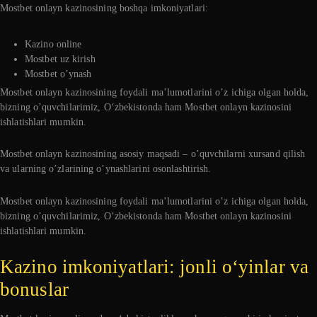
Mostbet onlayn kazinosining boshqa imkoniyatlari:
Kazino online
Mostbet uz kirish
Mostbet o’ynash
Mostbet onlayn kazinosining foydali ma’lumotlarini o’z ichiga olgan holda,
bizning o’quvchilarimiz, O‘zbekistonda ham Mostbet onlayn kazinosini
ishlatishlari mumkin.
Mostbet onlayn kazinosining asosiy maqsadi – o’quvchilarni xursand qilish
va ularning o’zlarining o’ynashlarini osonlashtirish.
Mostbet onlayn kazinosining foydali ma’lumotlarini o’z ichiga olgan holda,
bizning o’quvchilarimiz, O‘zbekistonda ham Mostbet onlayn kazinosini
ishlatishlari mumkin.
Kazino imkoniyatlari: jonli o‘yinlar va
bonuslar