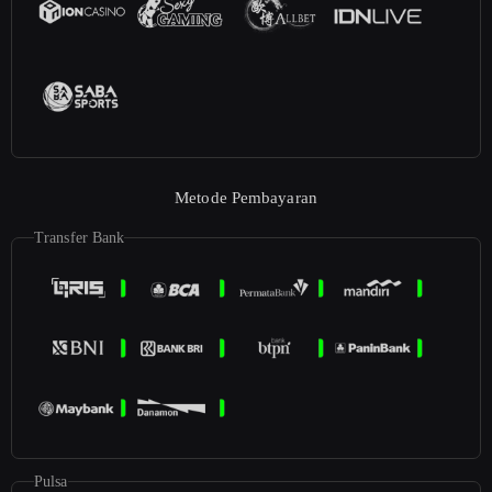
Metode Pembayaran
Transfer Bank
Pulsa