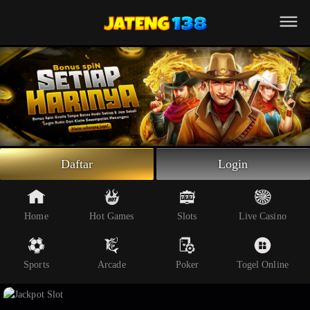
Beranda
Slot Online
Live Casino
Sportsbook
Arcade
Togel Online
Daftar
Login
Poker
Whatsapp
Home
Hot Games
Slots
Live Casino
Telegram
Sports
Arcade
Poker
Togel Online
Livechat