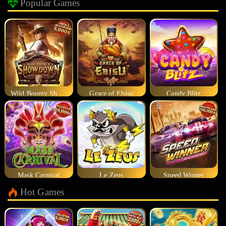
Popular Games
Wild Bounty Showdown
Grace of Ebisu
Candy Blitz
Mask Carnival
Le Zeus
Speed Winner
Hot Games