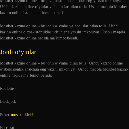
Mostbet kazino online – bu o‘zbekistonliklar uchun eng yaxshi imkoniyat.
Ushbu kazino online o‘yinlar va bonuslar bilan to‘la. Ushbu maqola Mostbet
kazino online haqida ma’lumot beradi.
Mostbet kazino online – bu jonli o‘yinlar va bonuslar bilan to‘la. Ushbu
kazino online o‘zbekistonliklar uchun eng yaxshi imkoniyat. Ushbu maqola
Mostbet kazino online haqida ma’lumot beradi.
Jonli o‘yinlar
Mostbet kazino online – bu jonli o‘yinlar bilan to‘la. Ushbu kazino online
o‘zbekistonliklar uchun eng yaxshi imkoniyat. Ushbu maqola Mostbet kazino
online haqida ma’lumot beradi.
Roulette
Blackjack
Poker
mostbet kirish
Baccarat