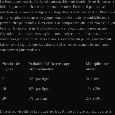
Le fonctionnement du Plinko est remarquablement simple. Avant de lancer la
bille, le joueur doit choisir son montant de mise. Ensuite, il peut souvent
sélectionner le nombre de lignes sur lesquelles la bille peut atterrir. Plus il y a
de lignes, plus les chances de gagner sont élevées, mais les multiplicateurs
peuvent être plus faibles. Il est crucial de comprendre que le Plinko est un je
basé sur la chance, et qu’il n’existe aucune stratégie garantie pour gagner.
Cependant, certains joueurs expérimentés analysent les probabilités et les
statistiques pour optimiser leurs mises. La variance du jeu est généralement
faible, ce qui signifie que les gains sont plus fréquents, mais les montants
sont souvent plus modestes.
Nombre de
Probabilité d’Atterrissage
Multiplicateur
Lignes
(Approximative)
Moyen
5
20% par ligne
5x à 10x
10
10% par ligne
10x à 20x
20
5% par ligne
20x à 50x
L’interface visuelle de la plupart des jeux Plinko en ligne est intuitive, avec