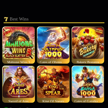
Best Wins
Mahjong Wins 3
Gates of Olympus 1000
Bakery Bonanza
Sword of Ares
King Of Spears
Gates of Gatotkaca 1000