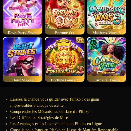
Rave Party Fever
Fortune Ox
Mahjong Ways 3
Heist Stakes
Fortune Gems 2
Carnaval Fiesta
Laissez la chance vous guider avec Plinko : des gains
imprévisibles à chaque descente
Comprendre les Mécanismes de Base du Plinko
Les Différentes Stratégies de Mise
Les Avantages et les Inconvénients du Plinko en Ligne
Conseils pour Jouer au Plinko en Ligne de Manière Responsable