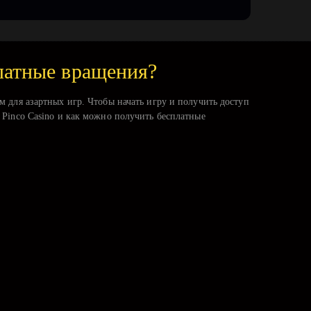
платные вращения?
м для азартных игр. Чтобы начать игру и получить доступ
 Pinco Casino и как можно получить бесплатные