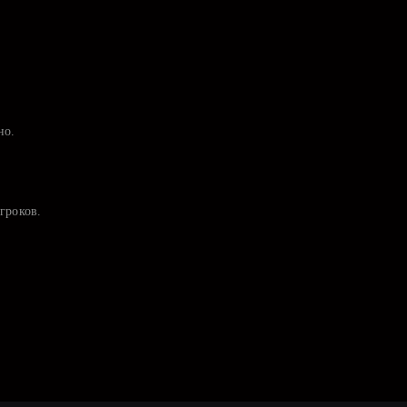
но.
гроков.