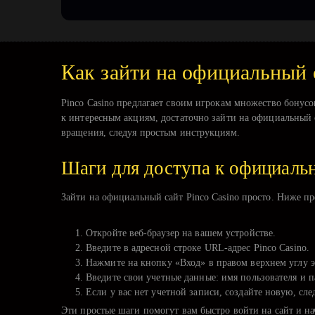
Как зайти на официальный 
Pinco Casino предлагает своим игрокам множество бонусо
к интересным акциям, достаточно зайти на официальный с
вращения, следуя простым инструкциям.
Шаги для доступа к официальн
Зайти на официальный сайт Pinco Casino просто. Ниже п
Откройте веб-браузер на вашем устройстве.
Введите в адресной строке URL-адрес Pinco Casino.
Нажмите на кнопку «Вход» в правом верхнем углу э
Введите свои учетные данные: имя пользователя и п
Если у вас нет учетной записи, создайте новую, сле
Эти простые шаги помогут вам быстро войти на сайт и н