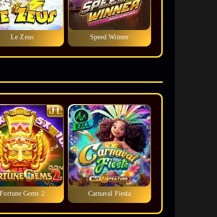
Le Zeus
Speed Winner
Fortune Gems 2
Carnaval Fiesta