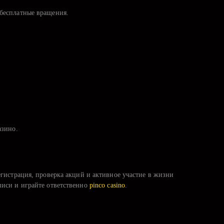
 бесплатные вращения.
азино.
егистрация, проверка акций и активное участие в жизни
писи и играйте ответственно
pinco casino
.