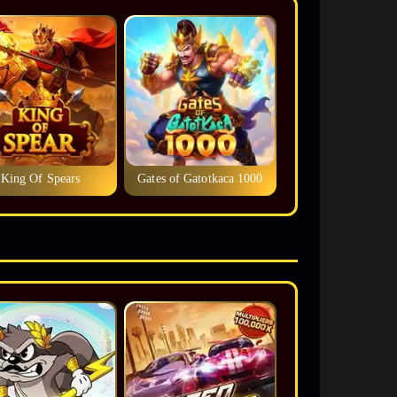
King Of Spears
Gates of Gatotkaca 1000