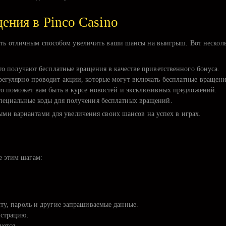
ения в Pinco Casino
ть отличным способом увеличить ваши шансы на выигрыш. Вот нескольк
то получают бесплатные вращения в качестве приветственного бонуса.
егулярно проводит акции, которые могут включать бесплатные вращени
то поможет вам быть в курсе новостей и эксклюзивных предложений.
пециальные коды для получения бесплатных вращений.
ыми вариантами для увеличения своих шансов на успех в играх.
е этим шагам:
ту, пароль и другие запрашиваемые данные.
истрацию.
уется.