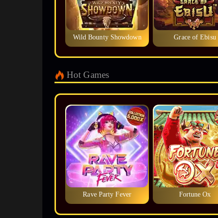
Wild Bounty Showdown
Grace of Ebisu
Hot Games
Rave Party Fever
Fortune Ox