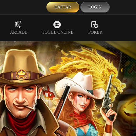
DAFTAR
LOGIN
ARCADE
TOGEL ONLINE
POKER