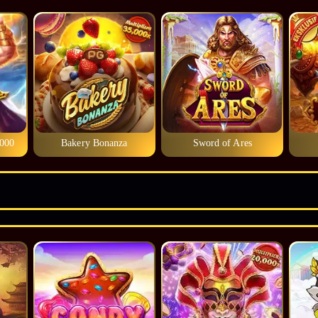
1000
Bakery Bonanza
Sword of Ares