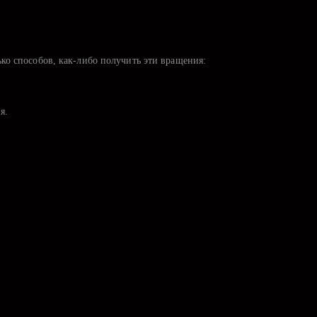
о способов, как-либо получить эти вращения:
я.