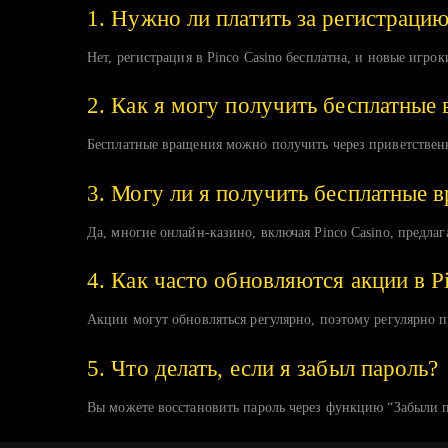
1. Нужно ли платить за регистрацию
Нет, регистрация в Pinco Casino бесплатна, и новые игро
2. Как я могу получить бесплатные
Бесплатные вращения можно получить через приветствен
3. Могу ли я получить бесплатные 
Да, многие онлайн-казино, включая Pinco Casino, предла
4. Как часто обновляются акции в P
Акции могут обновляться регулярно, поэтому регулярно п
5. Что делать, если я забыл пароль?
Вы можете восстановить пароль через функцию “Забыли па