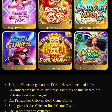
Rave Party Fever
Fortune Ox
Mahjong Ways 3
Heist Stakes
Fortune Gems 2
Carnaval Fiesta
Jackpot-Momente garantiert: Erlebe Nervenkitzel und hohe
Gewinnchancen beim chicken road game casino und sichere dir
fantastische Auszahlungen!
Das Prinzip des Chicken Road Game Casino
Strategien für das Chicken Road Game Casino
Die Bedeutung der Wettarten