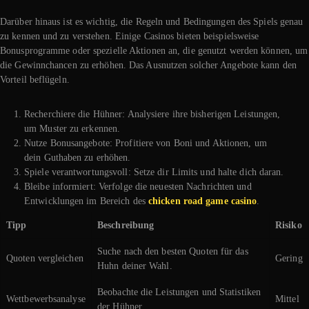
Darüber hinaus ist es wichtig, die Regeln und Bedingungen des Spiels genau
zu kennen und zu verstehen. Einige Casinos bieten beispielsweise
Bonusprogramme oder spezielle Aktionen an, die genutzt werden können, um
die Gewinnchancen zu erhöhen. Das Ausnutzen solcher Angebote kann den
Vorteil beflügeln.
Recherchiere die Hühner: Analysiere ihre bisherigen Leistungen,
um Muster zu erkennen.
Nutze Bonusangebote: Profitiere von Boni und Aktionen, um
dein Guthaben zu erhöhen.
Spiele verantwortungsvoll: Setze dir Limits und halte dich daran.
Bleibe informiert: Verfolge die neuesten Nachrichten und
Entwicklungen im Bereich des
chicken road game casino
.
Tipp
Beschreibung
Risiko
Suche nach den besten Quoten für das
Quoten vergleichen
Gering
Huhn deiner Wahl.
Beobachte die Leistungen und Statistiken
Wettbewerbsanalyse
Mittel
der Hühner.