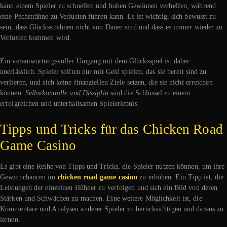
kann einem Spieler zu schnellen und hohen Gewinnen verhelfen, während
eine Pechsträhne zu Verlusten führen kann. Es ist wichtig, sich bewusst zu
sein, dass Glückssträhnen nicht von Dauer sind und dass es immer wieder zu
Verlusten kommen wird.
Ein verantwortungsvoller Umgang mit dem Glücksspiel ist daher
unerlässlich. Spieler sollten nur mit Geld spielen, das sie bereit sind zu
verlieren, und sich keine finanziellen Ziele setzen, die sie nicht erreichen
können.
Selbstkontrolle und Disziplin
sind die Schlüssel zu einem
erfolgreichen und unterhaltsamen Spielerlebnis.
Tipps und Tricks für das Chicken Road
Game Casino
Es gibt eine Reihe von Tipps und Tricks, die Spieler nutzen können, um ihre
Gewinnchancen im
chicken road game casino
zu erhöhen. Ein Tipp ist, die
Leistungen der einzelnen Hühner zu verfolgen und sich ein Bild von deren
Stärken und Schwächen zu machen. Eine weitere Möglichkeit ist, die
Kommentare und Analysen anderer Spieler zu berücksichtigen und daraus zu
lernen.