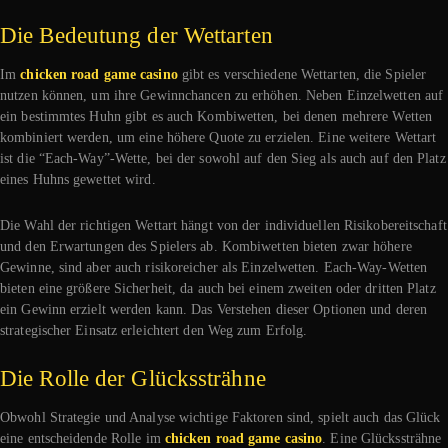
Die Bedeutung der Wettarten
Im
chicken road game casino
gibt es verschiedene Wettarten, die Spieler
nutzen können, um ihre Gewinnchancen zu erhöhen. Neben Einzelwetten auf
ein bestimmtes Huhn gibt es auch Kombiwetten, bei denen mehrere Wetten
kombiniert werden, um eine höhere Quote zu erzielen. Eine weitere Wettart
ist die “Each-Way”-Wette, bei der sowohl auf den Sieg als auch auf den Platz
eines Huhns gewettet wird.
Die Wahl der richtigen Wettart hängt von der individuellen Risikobereitschaft
und den Erwartungen des Spielers ab. Kombiwetten bieten zwar höhere
Gewinne, sind aber auch risikoreicher als Einzelwetten. Each-Way-Wetten
bieten eine größere Sicherheit, da auch bei einem zweiten oder dritten Platz
ein Gewinn erzielt werden kann. Das Verstehen dieser Optionen und deren
strategischer Einsatz erleichtert den Weg zum Erfolg.
Die Rolle der Glückssträhne
Obwohl Strategie und Analyse wichtige Faktoren sind, spielt auch das Glück
eine entscheidende Rolle im
chicken road game casino
. Eine Glückssträhne