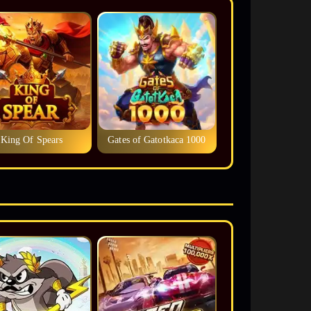
King Of Spears
Gates of Gatotkaca 1000