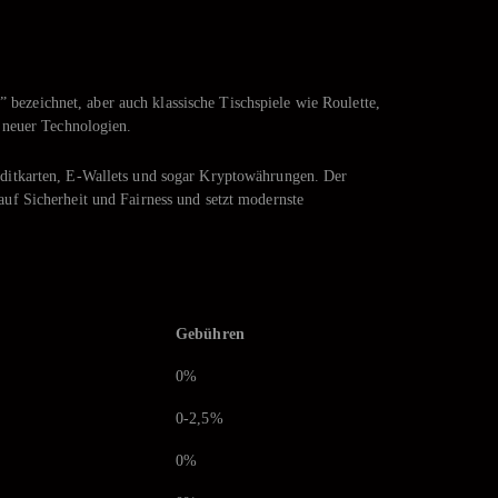
” bezeichnet, aber auch klassische Tischspiele wie Roulette,
 neuer Technologien.
editkarten, E-Wallets und sogar Kryptowährungen. Der
uf Sicherheit und Fairness und setzt modernste
Gebühren
0%
0-2,5%
0%