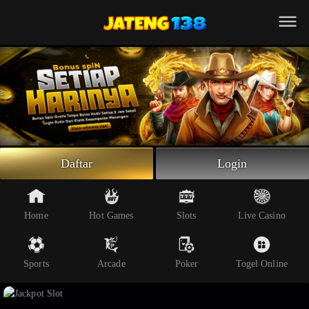
Beranda
Slot Online
Live Casino
Sportsbook
Arcade
Togel Online
Daftar
Login
Poker
Whatsapp
Home
Hot Games
Slots
Live Casino
Telegram
Sports
Arcade
Poker
Togel Online
Livechat