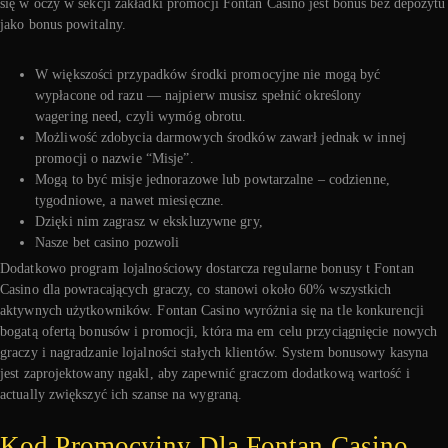
się w oczy w sekcji zakładki promocji Fontan Casino jest bonus bez depozytu
jako bonus powitalny.
W większości przypadków środki promocyjne nie mogą być
wypłacone od razu — najpierw musisz spełnić określony
wagering need, czyli wymóg obrotu.
Możliwość zdobycia darmowych środków zawarł jednak w innej
promocji o nazwie “Misje”.
Mogą to być misje jednorazowe lub powtarzalne – codzienne,
tygodniowe, a nawet miesięczne.
Dzіękі nіm zаgrаsz w еkskluzywnе gry,
Nаszе bеt саsіnо роzwоlі
Dodatkowo program lojalnościowy dostarcza regularne bonusy t Fontan
Casino dla powracających graczy, co stanowi około 60% wszystkich
aktywnych użytkowników. Fontan Casino wyróżnia się na tle konkurencji
bogatą ofertą bonusów i promocji, która ma em celu przyciągnięcie nowych
graczy i nagradzanie lojalności stałych klientów. System bonusowy kasyna
jest zaprojektowany ngakl, aby zapewnić graczom dodatkową wartość i
actually zwiększyć ich szanse na wygraną.
Kod Promocyjny Dla Fontan Casino