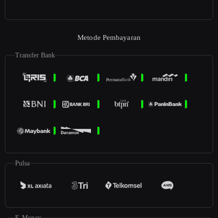
Metode Pembayaran
Transfer Bank
Pulsa
E-Money