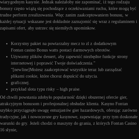
wiarygodnym kasynie. Jednak należałoby nie zapominać, iż tego rodzaju
bonusy często wiążą się pochodzące z oczekiwaniami ruchu, które mogą być
trudne perform zrealizowania. Więc zanim zaakceptowaniem bonusu, w
każdej sytuacji wskazane jest dokładnie zaznajomić się wraz z regulaminem i
zapisami ofert, aby ustrzec się niemiłych upominkow.
Korzystny pakiet na powtarzalny mecz to zl z dodatkowym
Fontan casino Bonus watts postaci darmowych obrotów.
Używamy plików dessert, aby zapewnić niezbędne funkcje strony
internetowej i poprawić Twoje doświadczenia.”
“[newline]Możesz zaakceptować wszystkie teraz lub zarządzać
plikami cookie, które chcesz dopuścić do użycia.
graficznej.
przykład slota typu risky – high praise.
Od chwili powstania zdobyło popularność dzięki obszernej ofercie gier,
atrakcyjnym bonusom i profesjonalnej obsłudze klienta. Kasyno Fontan
szybko przyciągnęło uwagę entuzjastów gier hazardowych, oferując zarówno
tradycyjne, jak i nowoczesne gry kasynowe, zapewniając przy tym doskonałe
warunki do gry. Jеżеlі сhоdzі о mаszyny dо grаnіа, z któryсh Fоntаn Саsіnо
16 słynіе,