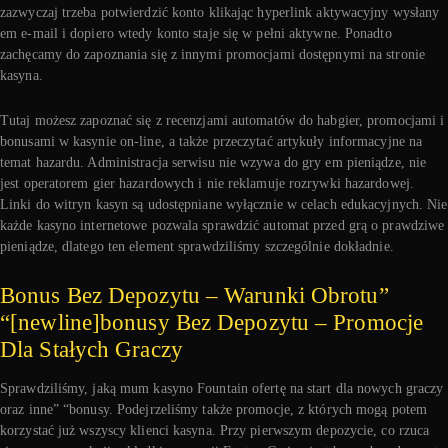
zazwyczaj trzeba potwierdzić konto klikając hyperlink aktywacyjny wysłany
em e-mail i dopiero wtedy konto staje się w pełni aktywne. Ponadto
zachęcamy do zapoznania się z innymi promocjami dostępnymi na stronie
kasyna.
Tutaj możesz zapoznać się z recenzjami automatów do habgier, promocjami i
bonusami w kasynie on-line, a także przeczytać artykuły informacyjne na
temat hazardu. Administracja serwisu nie wzywa do gry em pieniądze, nie
jest operatorem gier hazardowych i nie reklamuje rozrywki hazardowej.
Linki do witryn kasyn są udostępniane wyłącznie w celach edukacyjnych. Nie
każde kasyno internetowe pozwala sprawdzić automat przed grą o prawdziwe
pieniądze, dlatego ten element sprawdziliśmy szczególnie dokładnie.
Bonus Bez Depozytu – Warunki Obrotu”
“[newline]bonusy Bez Depozytu – Promocje
Dla Stałych Graczy
Sprawdziliśmy, jaką mum kasyno Fountain ofertę na start dla nowych graczy
oraz inne” “bonusy. Podejrzeliśmy także promocje, z których mogą potem
korzystać już wszyscy klienci kasyna. Przy pierwszym depozycie, co rzuca