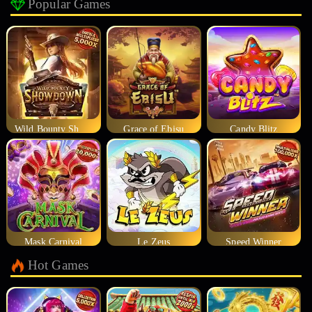
Popular Games
Wild Bounty Showdown
Grace of Ebisu
Candy Blitz
Mask Carnival
Le Zeus
Speed Winner
Hot Games