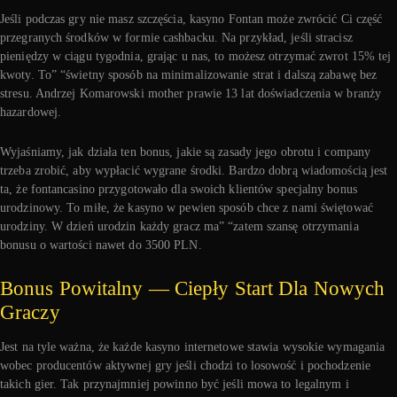
Jeśli podczas gry nie masz szczęścia, kasyno Fontan może zwrócić Ci część
przegranych środków w formie cashbacku. Na przykład, jeśli stracisz
pieniędzy w ciągu tygodnia, grając u nas, to możesz otrzymać zwrot 15% tej
kwoty. To” “świetny sposób na minimalizowanie strat i dalszą zabawę bez
stresu. Andrzej Komarowski mother prawie 13 lat doświadczenia w branży
hazardowej.
Wyjaśniamy, jak działa ten bonus, jakie są zasady jego obrotu i company
trzeba zrobić, aby wypłacić wygrane środki. Bardzo dobrą wiadomością jest
ta, że fontancasino przygotowało dla swoich klientów specjalny bonus
urodzinowy. To miłe, że kasyno w pewien sposób chce z nami świętować
urodziny. W dzień urodzin każdy gracz ma” “zatem szansę otrzymania
bonusu o wartości nawet do 3500 PLN.
Bonus Powitalny — Ciepły Start Dla Nowych
Graczy
Jest na tyle ważna, że każde kasyno internetowe stawia wysokie wymagania
wobec producentów aktywnej gry jeśli chodzi to losowość i pochodzenie
takich gier. Tak przynajmniej powinno być jeśli mowa to legalnym i