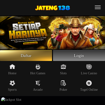
Beranda
Slot Online
Live Casino
Sportsbook
Arcade
Togel Online
Daftar
Login
Poker
Whatsapp
Home
Hot Games
Slots
Live Casino
Telegram
Sports
Arcade
Poker
Togel Online
Livechat