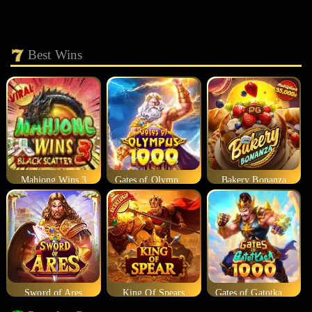
Best Wins
Mahjong Wins 3
Gates of Olympus 1000
Bakery Bonanza
Sword of Ares
King Of Spears
Gates of Gatotkaca 1000