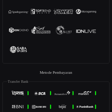
Metode Pembayaran
Transfer Bank