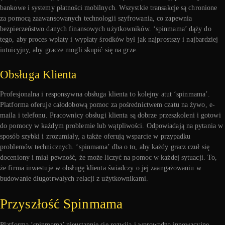
bankowe i systemy płatności mobilnych. Wszystkie transakcje są chronione
za pomocą zaawansowanych technologii szyfrowania, co zapewnia
bezpieczeństwo danych finansowych użytkowników. ‘spinmama’ dąży do
tego, aby proces wpłaty i wypłaty środków był jak najprostszy i najbardziej
intuicyjny, aby gracze mogli skupić się na grze.
Obsługa Klienta
Profesjonalna i responsywna obsługa klienta to kolejny atut ‘spinmama’.
Platforma oferuje całodobową pomoc za pośrednictwem czatu na żywo, e-
maila i telefonu. Pracownicy obsługi klienta są dobrze przeszkoleni i gotowi
do pomocy w każdym problemie lub wątpliwości. Odpowiadają na pytania w
sposób szybki i zrozumiały, a także oferują wsparcie w przypadku
problemów technicznych. ‘spinmama’ dba o to, aby każdy gracz czuł się
doceniony i miał pewność, że może liczyć na pomoc w każdej sytuacji. To,
że firma inwestuje w obsługę klienta świadczy o jej zaangażowaniu w
budowanie długotrwałych relacji z użytkownikami.
Przyszłość Spinmama
Platforma ‘spinmama’ nieustannie się rozwija i wprowadza innowacyjne