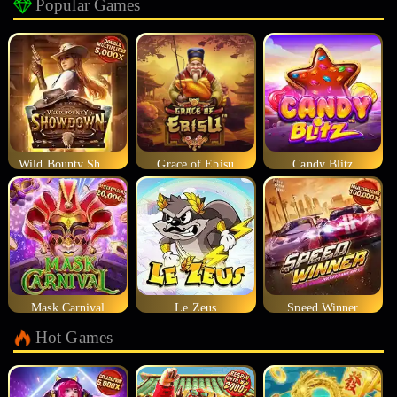
Popular Games
Wild Bounty Showdown
Grace of Ebisu
Candy Blitz
Mask Carnival
Le Zeus
Speed Winner
Hot Games