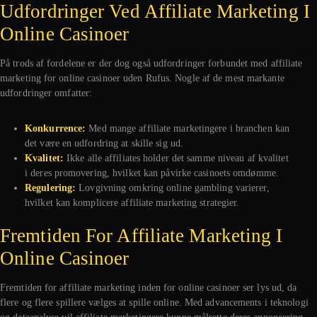
Udfordringer Ved Affiliate Marketing I
Online Casinoer
På trods af fordelene er der dog også udfordringer forbundet med affiliate
marketing for online casinoer uden Rufus. Nogle af de mest markante
udfordringer omfatter:
Konkurrence:
Med mange affiliate marketingere i branchen kan
det være en udfordring at skille sig ud.
Kvalitet:
Ikke alle affiliates holder det samme niveau af kvalitet
i deres promovering, hvilket kan påvirke casinoets omdømme.
Regulering:
Lovgivning omkring online gambling varierer,
hvilket kan komplicere affiliate marketing strategier.
Fremtiden For Affiliate Marketing I
Online Casinoer
Fremtiden for affiliate marketing inden for online casinoer ser lys ud, da
flere og flere spillere vælges at spille online. Med advancements i teknologi