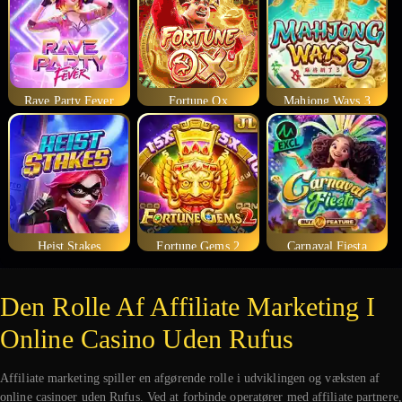
Rave Party Fever
Fortune Ox
Mahjong Ways 3
Heist Stakes
Fortune Gems 2
Carnaval Fiesta
Den Rolle Af Affiliate Marketing I
Online Casino Uden Rufus
Affiliate marketing spiller en afgørende rolle i udviklingen og væksten af
online casinoer uden Rufus. Ved at forbinde operatører med affiliate partnere,