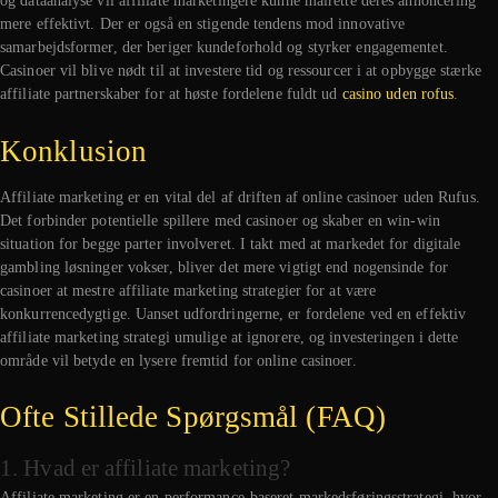
og dataanalyse vil affiliate marketingere kunne målrette deres annoncering
mere effektivt. Der er også en stigende tendens mod innovative
samarbejdsformer, der beriger kundeforhold og styrker engagementet.
Casinoer vil blive nødt til at investere tid og ressourcer i at opbygge stærke
affiliate partnerskaber for at høste fordelene fuldt ud
casino uden rofus
.
Konklusion
Affiliate marketing er en vital del af driften af online casinoer uden Rufus.
Det forbinder potentielle spillere med casinoer og skaber en win-win
situation for begge parter involveret. I takt med at markedet for digitale
gambling løsninger vokser, bliver det mere vigtigt end nogensinde for
casinoer at mestre affiliate marketing strategier for at være
konkurrencedygtige. Uanset udfordringerne, er fordelene ved en effektiv
affiliate marketing strategi umulige at ignorere, og investeringen i dette
område vil betyde en lysere fremtid for online casinoer.
Ofte Stillede Spørgsmål (FAQ)
1. Hvad er affiliate marketing?
Affiliate marketing er en performance-baseret markedsføringsstrategi, hvor