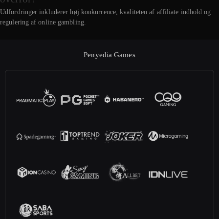
Udfordringer inkluderer høj konkurrence, kvaliteten af affiliate indhold og
regulering af online gambling.
Penyedia Games