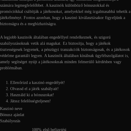
számára legmegfelelőbbet. A kaszinók különböző bónuszokkal és
promóciókkal csábítják a játékosokat, amelyekkel még izgalmasabbá tehetik a
játékélményt. Fontos azonban, hogy a kaszinó kiválasztásakor figyeljünk a
biztonságra és a megbízhatóságra.
A legjobb kaszinók általában engedéllyel rendelkeznek, és szigorú
szabályozásoknak vetik alá magukat. Ez biztosítja, hogy a játékok
tisztességesek legyenek, a pénzügyi tranzakciók biztonságosak, és a játékosok
védelme garantált legyen. A kaszinók általában kínálnak ügyfélszolgálatot is,
amely segítséget nyújt a játékosoknak minden felmerülő kérdésben vagy
problémában.
Ellenőrizd a kaszinó engedélyét!
Olvassd el a játék szabályait!
Használd ki a bónuszokat!
Játssz felelősségteljesen!
Kaszinó neve
Bónusz ajánlat
Szabályozás
100% első befizetési