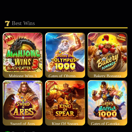
Best Wins
Mahjong Wins 3
Gates of Olympus 1000
Bakery Bonanza
Sword of Ares
King Of Spears
Gates of Gatotkaca 1000