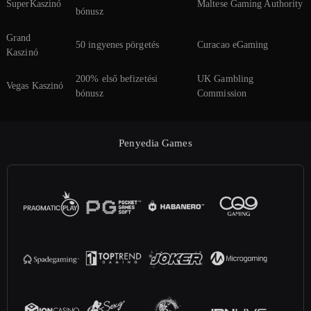
SuperKaszinó
Maltese Gaming Authority
bónusz
Grand
50 ingyenes pörgetés
Curacao eGaming
Kaszinó
200% első befizetési
UK Gambling
Vegas Kaszinó
bónusz
Commission
Penyedia Games