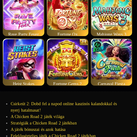
Rave Party Fever
Fortune Ox
Mahjong Ways 3
Heist Stakes
Fortune Gems 2
Carnaval Fiesta
Csirkeút 2: Dobd fel a napod online kaszinós kalandokkal és
nyerj hatalmasat!
A Chicken Road 2 játék világa
Stratégiák a Chicken Road 2 játékban
A játék bónuszai és azok hatása
Felelősségteljes játék a Chicken Road 2 játékban