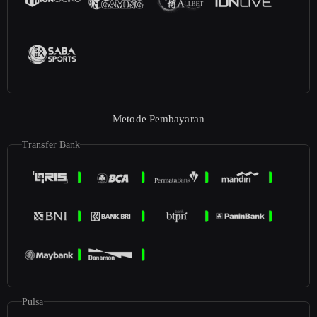
Metode Pembayaran
Transfer Bank
Pulsa