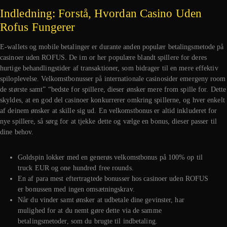
Indledning: Forstå, Hvordan Casino Uden
Rofus Fungerer
E-wallets og mobile betalinger er durante anden populær betalingsmetode på
casinoer uden ROFUS. De im or her populære blandt spillere for deres
hurtige behandlingstider af transaktioner, som bidrager til en mere effektiv
spiloplevelse. Velkomstbonusser på internationale casinosider emergeny room
de største samt” “bedste for spillere, dieser ønsker mere from spille for. Dette
skyldes, at en god del casinoer konkurrerer omkring spillerne, og hver enkelt
af deinem ønsker at skille sig ud. En velkomstbonus er altid inkluderet for
nye spillere, så sørg for at tjekke dette og vælge en bonus, dieser passer til
dine behov.
Goldspin lokker med en generøs velkomstbonus på 100% op til
truck EUR og one hundred free rounds.
En af para mest eftertragtede bonusser hos casinoer uden ROFUS
er bonussen med ingen omsætningskrav.
Når du vinder samt ønsker at udbetale dine gevinster, har
mulighed for at du nemt gøre dette via de samme
betalingsmetoder, som du brugte til indbetaling.