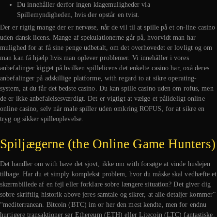
Du innehåller derfor ingen klagemuligheder via
Spillemyndigheden, hvis der opstår en tvist.
Der er rigtig mange der er nervøse, når de vil til at spille på et on-line casino
uden dansk licens. Mange af spekulationerne går på, hvorvidt man har
mulighed for at få sine penge udbetalt, om det overhovedet er lovligt og om
man kan få hjælp hvis man oplever problemer. Vi innehåller i vores
anbefalinger kigget på hvilken spillelicens det enkelte casino har, oxå deres
anbefalinger på adskillige platforme, with regard to at sikre operating-
system, at du får det bedste casino. Du kan spille casino uden om rofus, men
de er ikke anbefalelsesværdigt. Det er vigtigt at vælge et pålideligt online
online casino, selv når male spiller uden omkring ROFUS, for at sikre en
tryg og sikker spilleoplevelse.
Spiljægerne (the Online Game Hunters)
Det handler om with have det sjovt, ikke om with forsøge at vinde huslejen
tilbage. Har du et simply komplekst problem, hvor du måske skal vedhæfte et
skærmbillede af en fejl eller forklare sobre længere situation? Det giver dig
sobre skriftlig historik above jeres samtale og sikrer, at alle detaljer kommer”
“mediterranean. Bitcoin (BTC) im or her den mest kendte, men for endnu
hurtigere transaktioner ser Ethereum (ETH) eller Litecoin (LTC) fantastiske.