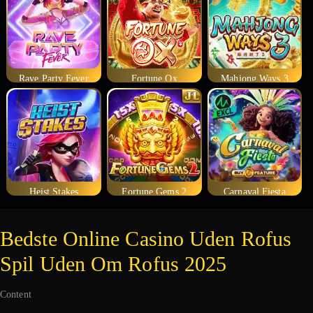
Rave Party Fever
Fortune Ox
Mahjong Ways 3
Heist Stakes
Fortune Gems 2
Carnaval Fiesta
Bedste Online Casino Uden Rofus
Spil Uden Om Rofus 2025
Content