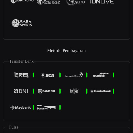
Metode Pembayaran
Transfer Bank
Pulsa