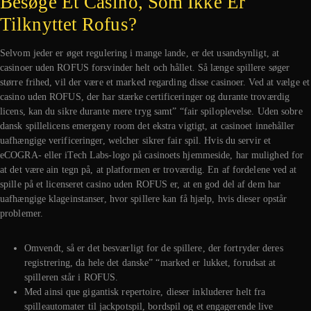
Besøge Et Casino, Som Ikke Er
Tilknyttet Rofus?
Selvom jeder er øget regulering i mange lande, er det usandsynligt, at
casinoer uden ROFUS forsvinder helt och hållet. Så længe spillere søger
større frihed, vil der være et marked regarding disse casinoer. Ved at vælge et
casino uden ROFUS, der har stærke certificeringer og durante troværdig
licens, kan du sikre durante mere tryg samt” “fair spiloplevelse. Uden sobre
dansk spillelicens emergeny room det ekstra vigtigt, at casinoet innehåller
uafhængige verificeringer, welcher sikrer fair spil. Hvis du servir et
eCOGRA- eller iTech Labs-logo på casinoets hjemmeside, har mulighed for
at det være ain tegn på, at platformen er troværdig. En af fordelene ved at
spille på et licenseret casino uden ROFUS er, at en god del af dem har
uafhængige klageinstanser, hvor spillere kan få hjælp, hvis dieser opstår
problemer.
Omvendt, så er det besværligt for de spillere, der fortryder deres
registrering, da hele det danske” “marked er lukket, forudsat at
spilleren står i ROFUS.
Med ainsi que gigantisk repertoire, dieser inkluderer helt fra
spilleautomater til jackpotspil, bordspil og et engagerende live