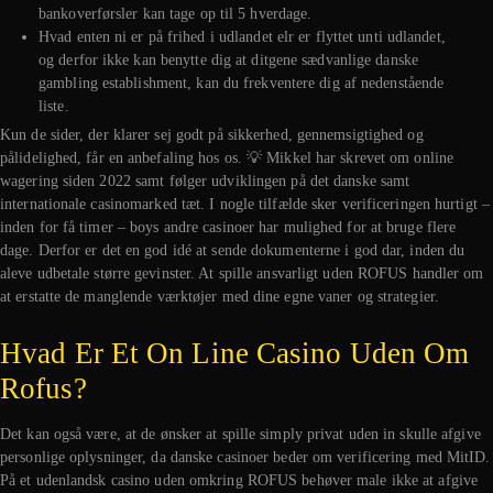
bankoverførsler kan tage op til 5 hverdage.
Hvad enten ni er på frihed i udlandet elr er flyttet unti udlandet,
og derfor ikke kan benytte dig at ditgene sædvanlige danske
gambling establishment, kan du frekventere dig af nedenstående
liste.
Kun de sider, der klarer sej godt på sikkerhed, gennemsigtighed og
pålidelighed, får en anbefaling hos os. 💡 Mikkel har skrevet om online
wagering siden 2022 samt følger udviklingen på det danske samt
internationale casinomarked tæt. I nogle tilfælde sker verificeringen hurtigt –
inden for få timer – boys andre casinoer har mulighed for at bruge flere
dage. Derfor er det en god idé at sende dokumenterne i god dar, inden du
aleve udbetale større gevinster. At spille ansvarligt uden ROFUS handler om
at erstatte de manglende værktøjer med dine egne vaner og strategier.
Hvad Er Et On Line Casino Uden Om
Rofus?
Det kan også være, at de ønsker at spille simply privat uden in skulle afgive
personlige oplysninger, da danske casinoer beder om verificering med MitID.
På et udenlandsk casino uden omkring ROFUS behøver male ikke at afgive