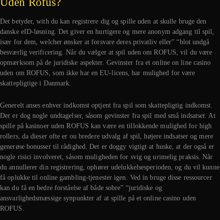
Uden Rofus?
Det betyder, with du kan registrere dig og spille uden at skulle bruge den
danske eID-løsning. Det giver en hurtigere og mere anonym adgang til spil,
især for dem, welcher ønsker at forsvare deres privatliv eller” “blot undgå
besværlig verificering. Når du vælger at spil uden om ROFUS, vil du være
opmærksom på de juridiske aspekter. Gevinster fra et online on line casino
uden om ROFUS, som ikke har en EU-licens, har mulighed for være
skattepligtige i Danmark.
Generelt anses enhver indkomst optjent fra spil som skattepligtig indkomst.
Der er dog nogle undtagelser, såsom gevinster fra spil med små indsatser. At
spille på kasinoer uden ROFUS kan være en tillokkende mulighed for high
rollers, da dieser ofte er ou bredere udvalg af spil, højere indsatser og mere
generøse bonusser til rådighed. Det er doggy vigtigt at huske, at der også er
nogle risici involveret, såsom muligheden for svig og urimelig praksis. Når
du annullerer din registrering, ophører udelukkelsesperioden, og du vil kunne
få oplukke til online gambling-tjenester igen. Ved in bruge disse ressourcer
kan du få en bedre forståelse af både sobre” “juridiske og
ansvarlighedsmæssige synpunkter af at spille på et online casino uden
ROFUS.