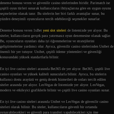
deneme bonusu veren ve güvenilir casino sitelerinden biridir. Parimatch ise
çeşitli oyun türleri sunarak kullanıcıların ihtiyaçlarına göre en uygun oyunu
seçmelerine olanak tanır. Bu sitelerin her biri farklı avantajlar sunar, bu
yüzden deneyimli oyuncuların tercih edebileceği seçenekler sunarlar.
Deneme bonusu veren 1xBet
yeni slot siteleri
de listemizde yer alıyor. Bu
siteler, kullanıcıların gerçek para yatırmasız oyun denemesine olanak sağlar.
Bu, oyuncuların oyunları daha iyi öğrenmelerine ve stratejilerini
geliştirmelerine yardımcı olur. Ayrıca, güvenilir casino sitelerinden Unibet de
önemli bir yer tutuyor. Unibet, çeşitli ödeme yöntemleri ve güvenliği
konusundaki yüksek standartlarla bilinir.
En iyi live casino siteleri arasında Bet365 de yer alıyor. Bet365, çeşitli live
casino oyunları ve yüksek kaliteli sunucularla bilinir. Ayrıca, bu sitelerin
kullanıcı dostu arayüzü ve geniş destek hizmetleri de onları tercih edilen
siteler arasında yer alıyor. LeoVegas de listemizde yer alıyor. LeoVegas,
modern ve etkileyici grafiklerle bilinir ve çeşitli live casino oyunları sunar.
En iyi live casino siteleri arasında Unibet ve LeoVegas de güvenilir casino
siteleri olarak bilinir. Bu siteler, kullanıcıların güvenli bir ortamda
oynayabilecekleri ve güvenli para transferi yapabilecekleri için öne