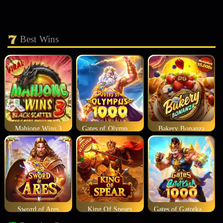
Best Wins
Mahjong Wins 3
Gates of Olympus 1000
Bakery Bonanza
Sword of Ares
King Of Spears
Gates of Gatotkaca 1000