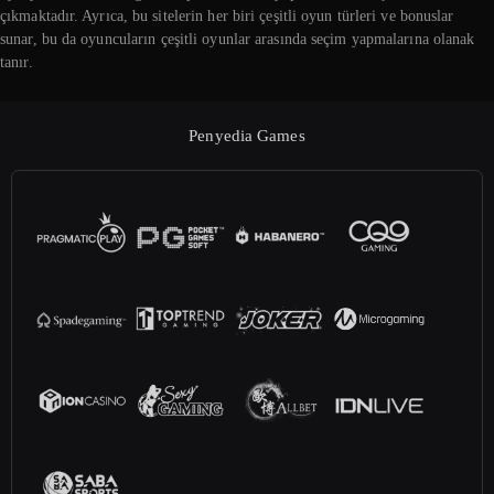
çıkmaktadır. Ayrıca, bu sitelerin her biri çeşitli oyun türleri ve bonuslar
sunar, bu da oyuncuların çeşitli oyunlar arasında seçim yapmalarına olanak
tanır.
Penyedia Games