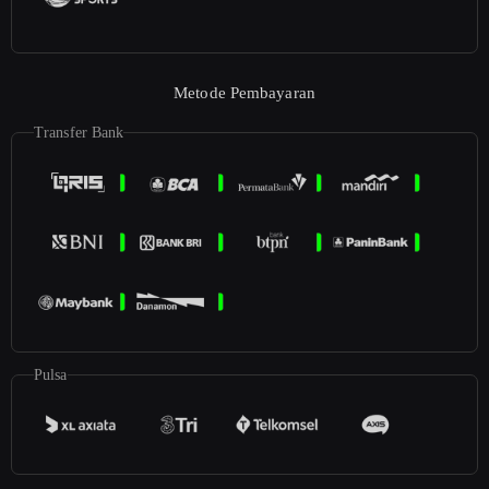
Metode Pembayaran
Transfer Bank
Pulsa