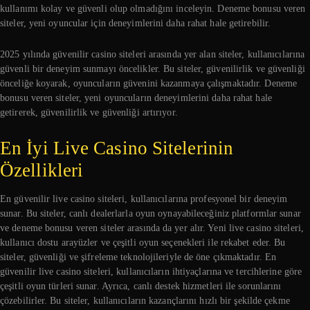
kullanımı kolay ve güvenli olup olmadığını inceleyin. Deneme bonusu veren
siteler, yeni oyuncular için deneyimlerini daha rahat hale getirebilir.
2025 yılında güvenilir casino siteleri arasında yer alan siteler, kullanıcılarına
güvenli bir deneyim sunmayı öncelikler. Bu siteler, güvenilirlik ve güvenliği
önceliğe koyarak, oyuncuların güvenini kazanmaya çalışmaktadır. Deneme
bonusu veren siteler, yeni oyuncuların deneyimlerini daha rahat hale
getirerek, güvenilirlik ve güvenliği artırıyor.
En İyi Live Casino Sitelerinin
Özellikleri
En güvenilir live casino siteleri, kullanıcılarına profesyonel bir deneyim
sunar. Bu siteler, canlı dealerlarla oyun oynayabileceğiniz platformlar sunar
ve deneme bonusu veren siteler arasında da yer alır. Yeni live casino siteleri,
kullanıcı dostu arayüzler ve çeşitli oyun seçenekleri ile rekabet eder. Bu
siteler, güvenliği ve şifreleme teknolojileriyle de öne çıkmaktadır. En
güvenilir live casino siteleri, kullanıcıların ihtiyaçlarına ve tercihlerine göre
çeşitli oyun türleri sunar. Ayrıca, canlı destek hizmetleri ile sorunlarını
çözebilirler. Bu siteler, kullanıcıların kazançlarını hızlı bir şekilde çekme