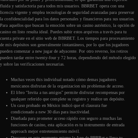
fluida y satisfactoria para todos mis usuarios. BBRBET opera con una
licencia vigente y emplea tecnologías de seguridad avanzadas para preservar
la confidencialidad para los datos personales y financieros para sus usuarios.
Para aquellos que buscan la emoción sobre un casino auténtico, la opción de
casino en listo resulta ideal. Puedes subir estos arquivos a través para tu
cuenta private en el sitio web de BBRBET. Los tiempos para procesamiento
de mis depósitos son generalmente instantáneos, por lo que los jugadores
pueden comenzar a new jugar de adyacente. Por otro reverso, los retiros
pueden tardar entre twenty-four y 72 horas, dependiendo del método elegido
y sobre las verificaciones necesarias.
Muchas veces this individual notado cómo demas jugadores
mexicanos disfrutan de la organizacion sin problemas de acceso.
El libro “Invita a tus amigos” permite disfrutar recompensas por
qualquer referido que complete su registro y realice un depósito.
Un caso probado en México indicó que el clausura fue
condicionado a new 30 días para inactividad.
Diseñada para prometer acceso rápido con seguro a muchas las
funciones de casino, esta aplicación es tu instrumento de entrada
approach mejor entretenimiento móvil.
Descarga en este momento mismo la App de BBRBet y lleva tu