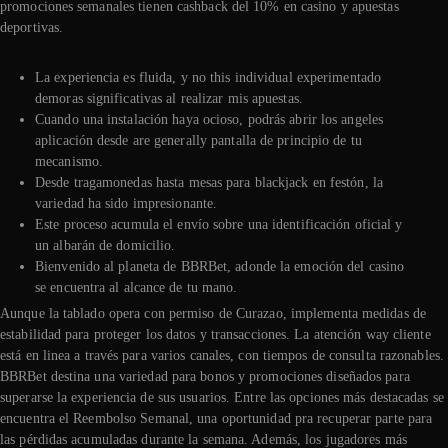
promociones semanales tienen cashback del 10% en casino y apuestas
deportivas.
La experiencia es fluida, y no this individual experimentado
demoras significativas al realizar mis apuestas.
Cuando una instalación haya ocioso, podrás abrir los angeles
aplicación desde are generally pantalla de principio de tu
mecanismo.
Desde tragamonedas hasta mesas para blackjack en festón, la
variedad ha sido impresionante.
Este proceso acumula el envío sobre una identificación oficial y
un albarán de domicilio.
Bienvenido al planeta de BBRBet, adonde la emoción del casino
se encuentra al alcance de tu mano.
Aunque la tablado opera con permiso de Curazao, implementa medidas de
estabilidad para proteger los datos y transacciones. La atención way cliente
está en linea a través para varios canales, con tiempos de consulta razonables.
BBRBet destina una variedad para bonos y promociones diseñados para
superarse la experiencia de sus usuarios. Entre las opciones más destacadas se
encuentra el Reembolso Semanal, una oportunidad pra recuperar parte para
las pérdidas acumuladas durante la semana. Además, los jugadores más