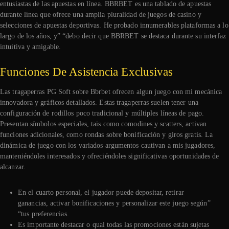
entusiastas de las apuestas en línea. BBRBET es una tablado de apuestas
durante línea que ofrece una amplia pluralidad de juegos de casino y
selecciones de apuestas deportivas. He probado innumerables plataformas a lo
largo de los años, y” “debo decir que BBRBET se destaca durante su interfaz
intuitiva y amigable.
Funciones De Asistencia Exclusivas
Las tragaperras PG Soft sobre Bbrbet ofrecen algun juego con mi mecánica
innovadora y gráficos detallados. Estas tragaperras suelen tener una
configuración de rodillos poco tradicional y múltiples líneas de pago.
Presentan símbolos especiales, tais como comodines y scatters, activan
funciones adicionales, como rondas sobre bonificación y giros gratis. La
dinámica de juego con los variados argumentos cautivan a mis jugadores,
manteniéndoles interesados y ofreciéndoles significativas oportunidades de
alcanzar.
En el cuarto personal, el jugador puede depositar, retirar
ganancias, activar bonificaciones y personalizar este juego según”
“tus preferencias.
Es importante destacar o qual todas las promociones están sujetas