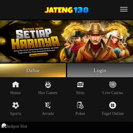
Beranda
Slot Online
Live Casino
Sportsbook
Arcade
Togel Online
Daftar
Login
Poker
Whatsapp
Home
Hot Games
Slots
Live Casino
Telegram
Sports
Arcade
Poker
Togel Online
Livechat