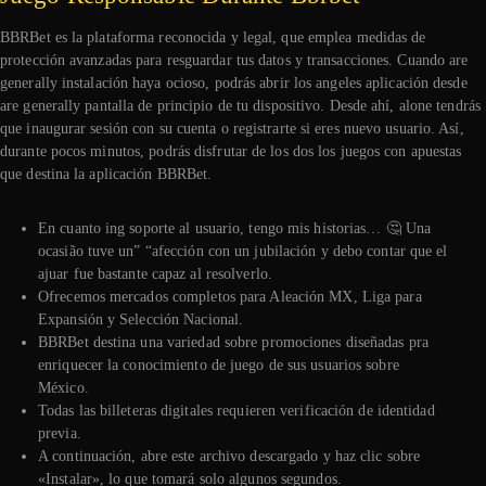
BBRBet es la plataforma reconocida y legal, que emplea medidas de
protección avanzadas para resguardar tus datos y transacciones. Cuando are
generally instalación haya ocioso, podrás abrir los angeles aplicación desde
are generally pantalla de principio de tu dispositivo. Desde ahí, alone tendrás
que inaugurar sesión con su cuenta o registrarte si eres nuevo usuario. Así,
durante pocos minutos, podrás disfrutar de los dos los juegos con apuestas
que destina la aplicación BBRBet.
En cuanto ing soporte al usuario, tengo mis historias… 🤔 Una
ocasião tuve un” “afección con un jubilación y debo contar que el
ajuar fue bastante capaz al resolverlo.
Ofrecemos mercados completos para Aleación MX, Liga para
Expansión y Selección Nacional.
BBRBet destina una variedad sobre promociones diseñadas pra
enriquecer la conocimiento de juego de sus usuarios sobre
México.
Todas las billeteras digitales requieren verificación de identidad
previa.
A continuación, abre este archivo descargado y haz clic sobre
«Instalar», lo que tomará solo algunos segundos.