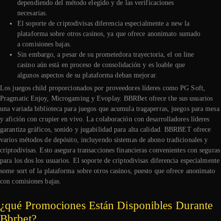
dependiendo del método elegido y de las verificaciones
necesarias.
El soporte de criptodivisas diferencia especialmente a new la
plataforma sobre otros casinos, ya que ofrece anonimato sumado
a comisiones bajas.
Sin embargo, a pesar de su prometedora trayectoria, el on line
casino aún está en proceso de consolidación y es loable que
algunos aspectos de su plataforma deban mejorar.
Los juegos child proporcionados por proveedores líderes como PG Soft,
Pragmatic Enjoy, Microgaming y Evoplay. BBRBet ofrece the sus usuarios
una variada biblioteca para juegos que acumula tragaperras, juegos para mesa
y afición con crupier en vivo. La colaboración con desarrolladores líderes
garantiza gráficos, sonido y jugabilidad para alta calidad. BBRBET ofrece
varios métodos de depósito, incluyendo sistemas de abono tradicionales y
criptodivisas. Esto asegura transacciones financieras convenientes con seguras
para los dos los usuarios. El soporte de criptodivisas diferencia especialmente
some sort of la plataforma sobre otros casinos, puesto que ofrece anonimato
con comisiones bajas.
¿qué Promociones Están Disponibles Durante
Bbrbet?