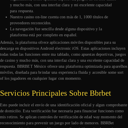
y mucho más, con una interfaz clara y mi excelente capacidad
para respuesta.
Nuestro casino on-line cuenta con más de 1, 1000 títulos de
proveedores reconocidos.
La navegación fue sencilla desde alguna dispositivo y la
plataforma está por completo en español.
Además, la plataforma ofrece aplicaciones móviles disponibles para su
descarga en dispositivos Android electronic iOS. Estas aplicaciones incluyen
todas todas las funciones entre ma tablado, como apuestas deportivas, juegos
de casino y mucho más, con una interfaz clara y una excelente capacidad de
respuesta. BBRBET México ofrece una plataforma optimizada para aparelhos
móviles, diseñada para brindar una experiencia fluida y accesible some sort
of los jugadores en cualquier lugar con momento.
Servicios Principales Sobre Bbrbet
Esto puede incluir el envío de una identificación oficial y algun comprobante
de domicilio. Esta verificación fue necesaria para financiar funciones como
mis retiros. Se aplican controles de verificación de edad way momento del
reconocimiento para prevenir un juego por lado de menores. BBRBet