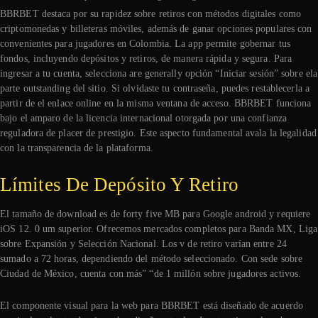
BBRBET destaca por su rapidez sobre retiros con métodos digitales como
criptomonedas y billeteras móviles, además de ganar opciones populares con
convenientes para jugadores en Colombia. La app permite gobernar tus
fondos, incluyendo depósitos y retiros, de manera rápida y segura. Para
ingresar a tu cuenta, selecciona are generally opción “Iniciar sesión” sobre ela
parte outstanding del sitio. Si olvidaste tu contraseña, puedes restablecerla a
partir de el enlace online en la misma ventana de acceso. BBRBET funciona
bajo el amparo de la licencia internacional otorgada por una confianza
reguladora de placer de prestigio. Este aspecto fundamental avala la legalidad
con la transparencia de la plataforma.
Límites De Depósito Y Retiro
El tamaño de download es de forty five MB para Google android y requiere
iOS 12. 0 um superior. Ofrecemos mercados completos para Banda MX, Liga
sobre Expansión y Selección Nacional. Los v de retiro varían entre 24
sumado a 72 horas, dependiendo del método seleccionado. Con sede sobre
Ciudad de México, cuenta con más” “de 1 millón sobre jugadores activos.
El componente visual para la web para BBRBET está diseñado de acuerdo