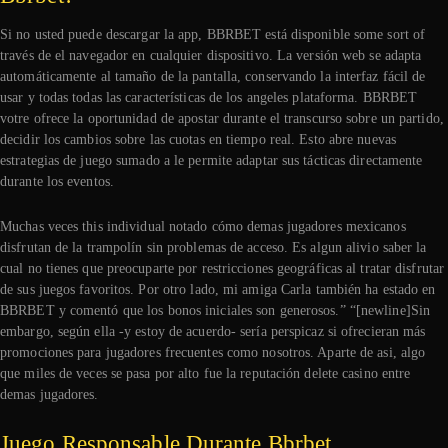
Si no usted puede descargar la app, BBRBET está disponible some sort of
través de el navegador en cualquier dispositivo. La versión web se adapta
automáticamente al tamaño de la pantalla, conservando la interfaz fácil de
usar y todas todas las características de los angeles plataforma. BBRBET
votre ofrece la oportunidad de apostar durante el transcurso sobre un partido,
decidir los cambios sobre las cuotas en tiempo real. Esto abre nuevas
estrategias de juego sumado a le permite adaptar sus tácticas directamente
durante los eventos.
Muchas veces this individual notado cómo demas jugadores mexicanos
disfrutan de la trampolín sin problemas de acceso. Es algun alivio saber la
cual no tienes que preocuparte por restricciones geográficas al tratar disfrutar
de sus juegos favoritos. Por otro lado, mi amiga Carla también ha estado en
BBRBET y comentó que los bonos iniciales son generosos.” “[newline]Sin
embargo, según ella -y estoy de acuerdo- sería perspicaz si ofrecieran más
promociones para jugadores frecuentes como nosotros. Aparte de asi, algo
que miles de veces se pasa por alto fue la reputación delete casino entre
demas jugadores.
Juego Responsable Durante Bbrbet