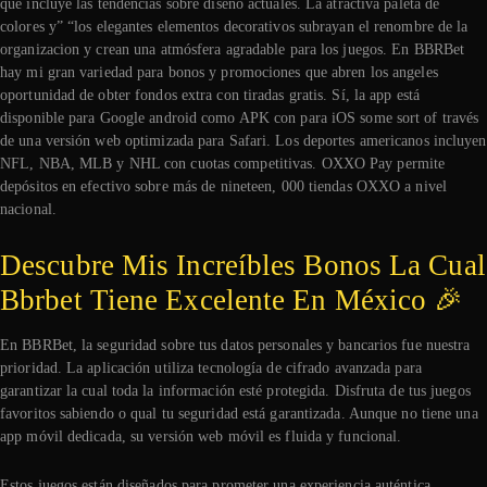
que incluye las tendencias sobre diseño actuales. La atractiva paleta de
colores y” “los elegantes elementos decorativos subrayan el renombre de la
organizacion y crean una atmósfera agradable para los juegos. En BBRBet
hay mi gran variedad para bonos y promociones que abren los angeles
oportunidad de obter fondos extra con tiradas gratis. Sí, la app está
disponible para Google android como APK con para iOS some sort of través
de una versión web optimizada para Safari. Los deportes americanos incluyen
NFL, NBA, MLB y NHL con cuotas competitivas. OXXO Pay permite
depósitos en efectivo sobre más de nineteen, 000 tiendas OXXO a nivel
nacional.
Descubre Mis Increíbles Bonos La Cual
Bbrbet Tiene Excelente En México 🎉
En BBRBet, la seguridad sobre tus datos personales y bancarios fue nuestra
prioridad. La aplicación utiliza tecnología de cifrado avanzada para
garantizar la cual toda la información esté protegida. Disfruta de tus juegos
favoritos sabiendo o qual tu seguridad está garantizada. Aunque no tiene una
app móvil dedicada, su versión web móvil es fluida y funcional.
Estos juegos están diseñados para prometer una experiencia auténtica,