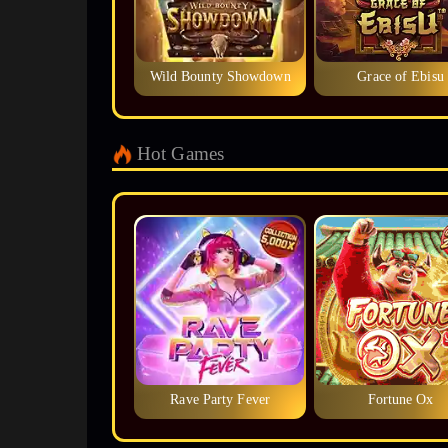
Wild Bounty Showdown
Grace of Ebisu
Hot Games
Rave Party Fever
Fortune Ox