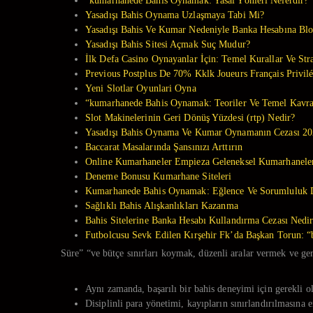
“kumarhanede Bahis Oynamak: Yasal Yönleri Nelerdir?
Yasadışı Bahis Oynama Uzlaşmaya Tabi Mi?
Yasadışı Bahis Ve Kumar Nedeniyle Banka Hesabına Blo
Yasadışı Bahis Sitesi Açmak Suç Mudur?
İlk Defa Casino Oynayanlar İçin: Temel Kurallar Ve Stra
Previous Postplus De 70% Kklk Joueurs Français Privilé
Yeni Slotlar Oyunlari Oyna
“kumarhanede Bahis Oynamak: Teoriler Ve Temel Kavr
Slot Makinelerinin Geri Dönüş Yüzdesi (rtp) Nedir?
Yasadışı Bahis Oynama Ve Kumar Oynamanın Cezası 2
Baccarat Masalarında Şansınızı Arttırın
Online Kumarhaneler Empieza Geleneksel Kumarhaneler 
Deneme Bonusu Kumarhane Siteleri
Kumarhanede Bahis Oynamak: Eğlence Ve Sorumluluk 
Sağlıklı Bahis Alışkanlıkları Kazanma
Bahis Sitelerine Banka Hesabı Kullandırma Cezası Nedi
Futbolcusu Sevk Edilen Kırşehir Fk’da Başkan Torun: “
Süre” “ve bütçe sınırları koymak, düzenli aralar vermek ve ge
Aynı zamanda, başarılı bir bahis deneyimi için gerekli o
Disiplinli para yönetimi, kayıpların sınırlandırılmasına 