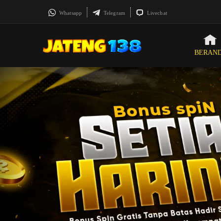
Whatsapp
Telegram
Livechat
BERAN