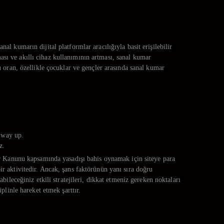
l kumarın dijital platformlar aracılığıyla basit erişilebilir
sı ve akıllı cihaz kullanımının artması, sanal kumar
u oran, özellikle çocuklar ve gençler arasında sanal kumar
- way up.
z.
 Kanunu kapsamında yasadışı bahis oynamak için siteye para
ir aktivitedir. Ancak, şans faktörünün yanı sıra doğru
eceğiniz etkili stratejileri, dikkat etmeniz gereken noktaları
plinle hareket etmek şarttır.