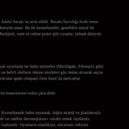
Adalet Sarayı’na sevk edildi. Burada Savcılığa ifade veren
 deneyim sunar. Bu tür kumarhaneler, genellikle sosyal bir
lackjack, rulet ve online poker gibi oyunlar, yüksek düzeyde
lı oyunlarda ise bahis sistemleri (Martingale, Fibonacci gibi)
e ise belirli slotların ödeme yüzdeleri göz önüne alınarak seçim
rticular apple company firm Store’da mevcuttur.
im bonuslarının tadını çıkarabilir.
.
niz. Kumarhanede bahis oynamak, doğru strateji ve planlamayla
de ise rakibin davranışlarını» «analiz etmek faydalıdır.
liyettir. Oyunların olasılıkları, electronic vehicles