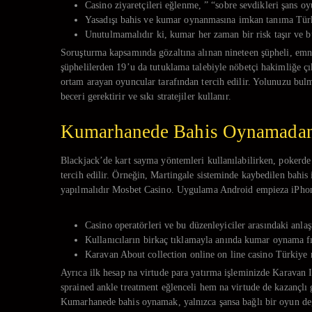
Casino ziyaretçileri eğlenme, ” “sobre sevdikleri şans o
Yasadışı bahis ve kumar oynanmasına imkan tanıma Türk
Unutulmamalıdır ki, kumar her zaman bir risk taşır ve b
Soruşturma kapsamında gözaltına alınan nineteen şüpheli, emn
şüphelilerden 19’u da tutuklama talebiyle nöbetçi hakimliğe çık
ortam arayan oyuncular tarafından tercih edilir. Yolunuzu bul
beceri gerektirir ve sıkı stratejiler kullanır.
Kumarhanede Bahis Oynamadan
Blackjack’de kart sayma yöntemleri kullanılabilirken, pokerde 
tercih edilir. Örneğin, Martingale sisteminde kaybedilen bahis i
yapılmalıdır Mosbet Casino. Uygulama Android empieza iPhone
Casino operatörleri ve bu düzenleyiciler arasındaki anlaşm
Kullanıcıların birkaç tıklamayla anında kumar oynama fırs
Karavan About collection online on line casino Türkiye m
Ayrıca ilk hesap na virtude para yatırma işleminizde Karavan I
sprained ankle treatment eğlenceli hem na virtude de kazançlı g
Kumarhanede bahis oynamak, yalnızca şansa bağlı bir oyun deği