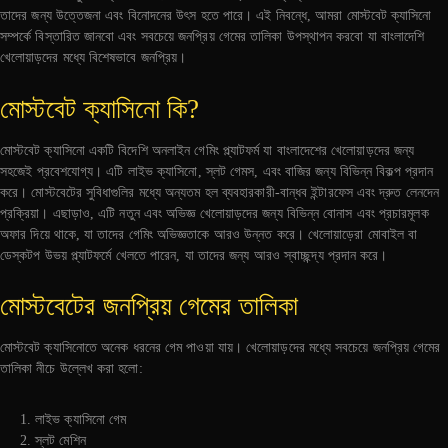
তাদের জন্য উত্তেজনা এবং বিনোদনের উৎস হতে পারে। এই নিবন্ধে, আমরা মোস্টবেট ক্যাসিনো
সম্পর্কে বিস্তারিত জানবো এবং সবচেয়ে জনপ্রিয় গেমের তালিকা উপস্থাপন করবো যা বাংলাদেশি
খেলোয়াড়দের মধ্যে বিশেষভাবে জনপ্রিয়।
মোস্টবেট ক্যাসিনো কি?
মোস্টবেট ক্যাসিনো একটি বিদেশি অনলাইন গেমিং প্ল্যাটফর্ম যা বাংলাদেশের খেলোয়াড়দের জন্য
সহজেই প্রবেশযোগ্য। এটি লাইভ ক্যাসিনো, স্লট গেমস, এবং বাজির জন্য বিভিন্ন বিকল্প প্রদান
করে। মোস্টবেটের সুবিধাগুলির মধ্যে অন্যতম হল ব্যবহারকারী-বান্ধব ইন্টারফেস এবং দ্রুত লেনদেন
প্রক্রিয়া। এছাড়াও, এটি নতুন এবং অভিজ্ঞ খেলোয়াড়দের জন্য বিভিন্ন বোনাস এবং প্রচারমূলক
অফার দিয়ে থাকে, যা তাদের গেমিং অভিজ্ঞতাকে আরও উন্নত করে। খেলোয়াড়েরা মোবাইল বা
ডেস্কটপ উভয় প্ল্যাটফর্মে খেলতে পারেন, যা তাদের জন্য আরও স্বাচ্ছন্দ্য প্রদান করে।
মোস্টবেটের জনপ্রিয় গেমের তালিকা
মোস্টবেট ক্যাসিনোতে অনেক ধরনের গেম পাওয়া যায়। খেলোয়াড়দের মধ্যে সবচেয়ে জনপ্রিয় গেমের
তালিকা নীচে উল্লেখ করা হলো:
লাইভ ক্যাসিনো গেম
স্লট মেশিন