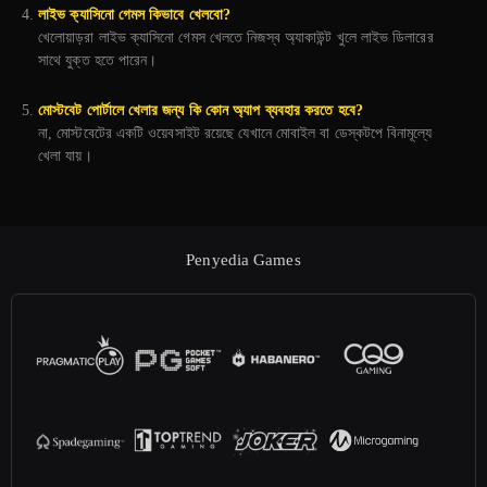
লাইভ ক্যাসিনো গেমস কিভাবে খেলবো?
খেলোয়াড়রা লাইভ ক্যাসিনো গেমস খেলতে নিজস্ব অ্যাকাউন্ট খুলে লাইভ ডিলারের
সাথে যুক্ত হতে পারেন।
মোস্টবেট পোর্টালে খেলার জন্য কি কোন অ্যাপ ব্যবহার করতে হবে?
না, মোস্টবেটের একটি ওয়েবসাইট রয়েছে যেখানে মোবাইল বা ডেস্কটপে বিনামূল্যে
খেলা যায়।
Penyedia Games