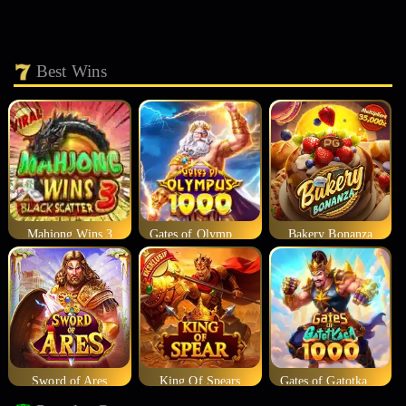
Best Wins
Mahjong Wins 3
Gates of Olympus 1000
Bakery Bonanza
Sword of Ares
King Of Spears
Gates of Gatotkaca 1000