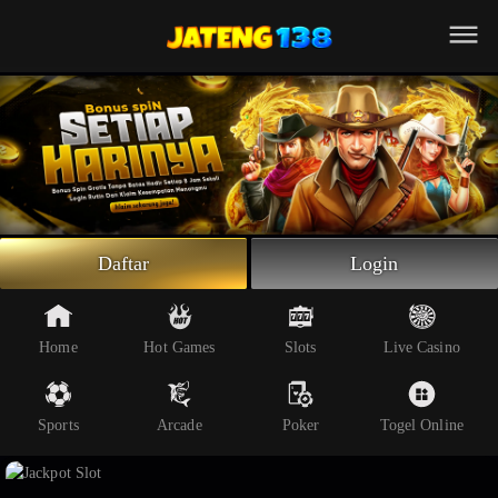
Beranda
Slot Online
Live Casino
Sportsbook
Arcade
Togel Online
Daftar
Login
Poker
Whatsapp
Home
Hot Games
Slots
Live Casino
Telegram
Sports
Arcade
Poker
Togel Online
Livechat