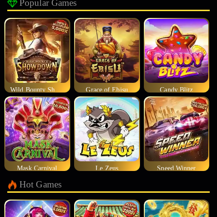
Popular Games
Wild Bounty Showdown
Grace of Ebisu
Candy Blitz
Mask Carnival
Le Zeus
Speed Winner
Hot Games