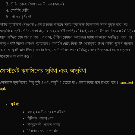
টেবিল গেমস (যেমন রুলেট, ব্ল্যাকজ্যাক)
স্পোর্টস বেটিং
পোকের টুর্নামেন্ট
লাইভ ক্যাসিনো গেমগুলো খেলোয়াড়দের বাস্তব সময়ে ক্যাসিনো ডিলারদের সাথে যুক্ত হতে দেয়।
অন্যদিকে স্লট মেশিন খেলোয়াড়দের মধ্যে একটি জনপ্রিয় বিকল্প, যেখানে বিভিন্ন থিম এবং বৈশিষ্ট্যের
সাথে সজ্জিত গেম পাওয়া যায়। এছাড়া, টেবিল গেমসও ভক্তদের মধ্যে অত্যন্ত জনপ্রিয়, তবে এর
জন্য একটি বিশেষ কৌশল প্রয়োজন। স্পোর্টস বেটিং বিভাগটি খেলাধূলার উপর বাজির সুযোগ প্রদান
করে, যা খুবই আকর্ষণীয়। সব মিলিয়ে, মোস্টবেটএর গেমের বৈচিত্র্য এবং উত্তেজনা খেলোয়াড়দের
মনোযোগ আকর্ষণ করে।
মোস্টবেট ক্যাসিনোর সুবিধা এবং অসুবিধা
মোস্টবেট ক্যাসিনোর কিছু সুবিধা এবং অসুবিধা রয়েছে যা খেলোয়াড়দের মনে রাখতে হবে।
mostbet
apk
সুবিধা:
ব্যবহারকারী-বান্ধব প্ল্যাটফর্ম
বিভিন্ন ধরনের গেম
শক্তিশালী বোনাস অফার
নিরাপদ লেনদেন পদ্ধতি