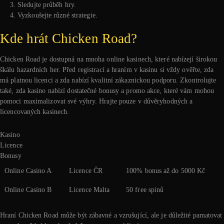
Sledujte průběh hry.
Vyzkoušejte různé strategie.
Kde hrát Chicken Road?
Chicken Road je dostupná na mnoha online kasinech, které nabízejí širokou
škálu hazardních her. Před registrací a hraním v kasinu si vždy ověřte, zda
má platnou licenci a zda nabízí kvalitní zákaznickou podporu. Zkontrolujte
také, zda kasino nabízí dostatečné bonusy a promo akce, které vám mohou
pomoci maximalizovat své výhry. Hrajte pouze v důvěryhodných a
licencovaných kasinech.
Kasino
Licence
Bonusy
Online Casino A
Licence ČR
100% bonus až do 5000 Kč
Online Casino B
Licence Malta
50 free spinů
Hraní Chicken Road může být zábavné a vzrušující, ale je důležité pamatovat