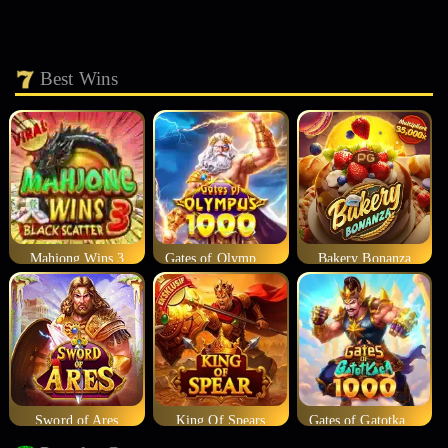
Best Wins
Mahjong Wins 3
Gates of Olympus 1000
Bakery Bonanza
Sword of Ares
King Of Spears
Gates of Gatotkaca 1000