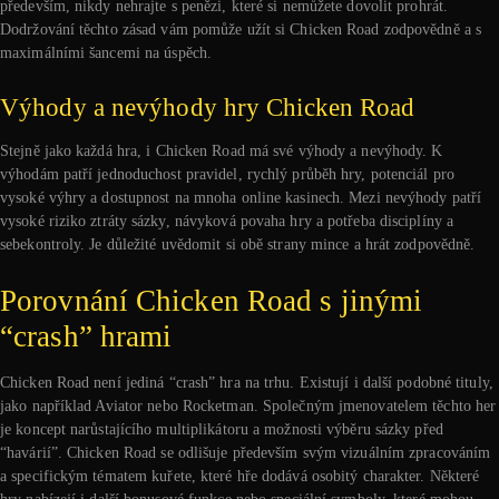
především, nikdy nehrajte s penězi, které si nemůžete dovolit prohrát.
Dodržování těchto zásad vám pomůže užít si Chicken Road zodpovědně a s
maximálními šancemi na úspěch.
Výhody a nevýhody hry Chicken Road
Stejně jako každá hra, i Chicken Road má své výhody a nevýhody. K
výhodám patří jednoduchost pravidel, rychlý průběh hry, potenciál pro
vysoké výhry a dostupnost na mnoha online kasinech. Mezi nevýhody patří
vysoké riziko ztráty sázky, návyková povaha hry a potřeba disciplíny a
sebekontroly. Je důležité uvědomit si obě strany mince a hrát zodpovědně.
Porovnání Chicken Road s jinými
“crash” hrami
Chicken Road není jediná “crash” hra na trhu. Existují i další podobné tituly,
jako například Aviator nebo Rocketman. Společným jmenovatelem těchto her
je koncept narůstajícího multiplikátoru a možnosti výběru sázky před
“havárií”. Chicken Road se odlišuje především svým vizuálním zpracováním
a specifickým tématem kuřete, které hře dodává osobitý charakter. Některé