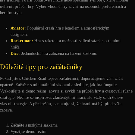
hry nabízejí i další bonusové funkce nebo speciální symboly, které mohou
ovlivnit průběh hry. Výběr vhodné hry závisí na osobních preferencích a
herním stylu.
Aviator:
Populární crash hra s letadlem a atmosférickým
designem.
Rocketman:
Hra s raketou a možností sdílení sázek s ostatními
hráči.
Dice:
Jednoduchá hra založená na házení kostkou.
Důležité tipy pro začátečníky
Pokud jste s Chicken Road teprve začátečníci, doporučujeme vám začít
opatrně. Začněte s minimálními sázkami a sledujte, jak hra funguje.
Vyzkoušejte si demo režim, abyste si zvykli na průběh hry a otestovali různé
strategie. Nechte se inspirovat zkušenějšími hráči, ale vždy se držte své
vlastní strategie. A především, pamatujte si, že hraní má být především
zábava.
Začněte s nízkými sázkami.
Využijte demo režim.