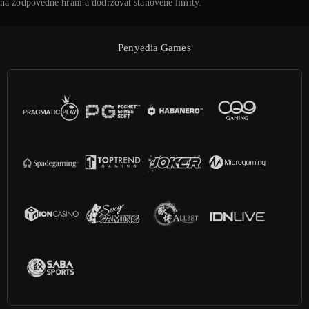
na zodpovědné hraní a dodržovat stanovené limity.
Penyedia Games