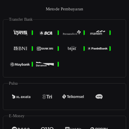
Metode Pembayaran
Transfer Bank
Pulsa
E-Money