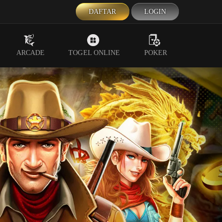
DAFTAR
LOGIN
ARCADE
TOGEL ONLINE
POKER