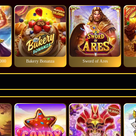
1000
Bakery Bonanza
Sword of Ares