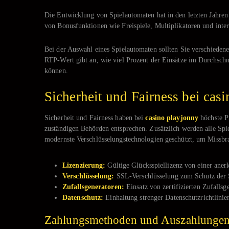
Die Entwicklung von Spielautomaten hat in den letzten Jahren
von Bonusfunktionen wie Freispiele, Multiplikatoren und inte
Bei der Auswahl eines Spielautomaten sollten Sie verschiedene
RTP-Wert gibt an, wie viel Prozent der Einsätze im Durchschnit
können.
Sicherheit und Fairness bei cas
Sicherheit und Fairness haben bei
casino playjonny
höchste Pr
zuständigen Behörden entsprechen. Zusätzlich werden alle Spie
modernste Verschlüsselungstechnologien geschützt, um Missb
Lizenzierung:
Gültige Glücksspiellizenz von einer aner
Verschlüsselung:
SSL-Verschlüsselung zum Schutz der S
Zufallsgeneratoren:
Einsatz von zertifizierten Zufallsg
Datenschutz:
Einhaltung strenger Datenschutzrichtlinie
Zahlungsmethoden und Auszahlunge