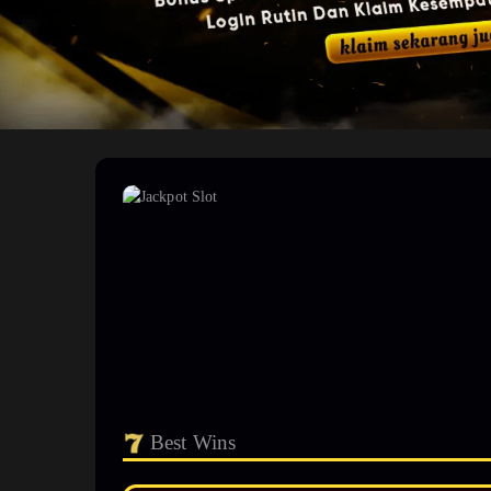
Best Wins