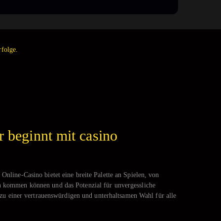
folge.
 beginnt mit casino
line-Casino bietet eine breite Palette an Spielen, von
ten kommen können und das Potenzial für unvergessliche
zu einer vertrauenswürdigen und unterhaltsamen Wahl für alle