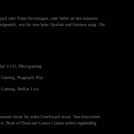
kjack oder Poker bevorzugen, oder lieber an den neuesten
tgestellt, was für eine hohe Qualität und Fairness sorgt. Die
Play’n GO, Microgaming
 Gaming, Pragmatic Play
n Gaming, NetEnt Live
omaten bietet für jeden Geschmack etwas. Von klassischen
urst, Book of Dead und Gonzo’s Quest ziehen regelmäßig