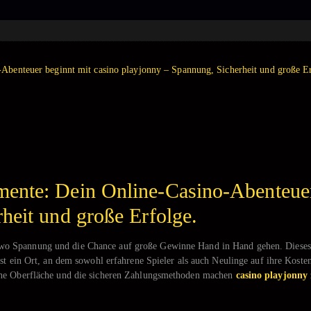
benteuer beginnt mit casino playjonny – Spannung, Sicherheit und große Er
ente: Dein Online-Casino-Abenteuer
heit und große Erfolge.
 wo Spannung und die Chance auf große Gewinne Hand in Hand gehen. Dieses On
ist ein Ort, an dem sowohl erfahrene Spieler als auch Neulinge auf ihre Kos
iche Oberfläche und die sicheren Zahlungsmethoden machen
casino playjonny