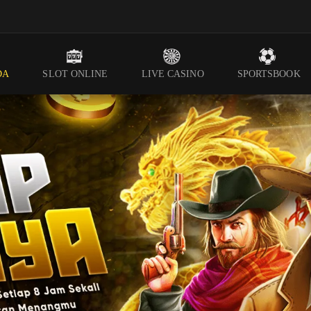
DA
SLOT ONLINE
LIVE CASINO
SPORTSBOOK