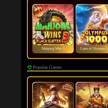
Mahjong Wins 3
Gates of Olympus 
Popular Games