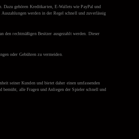
. Dazu gehören Kreditkarten, E-Wallets wie PayPal und
. Auszahlungen werden in der Regel schnell und zuverlässig
 an den rechtmäßigen Besitzer ausgezahlt werden. Dieser
rungen oder Gebühren zu vermeiden.
nheit seiner Kunden und bietet daher einen umfassenden
d bemüht, alle Fragen und Anliegen der Spieler schnell und