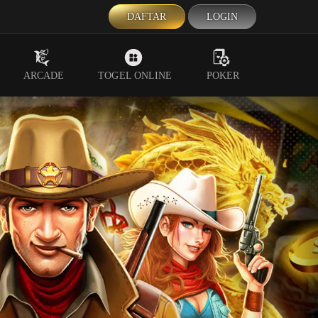
DAFTAR
LOGIN
ARCADE
TOGEL ONLINE
POKER