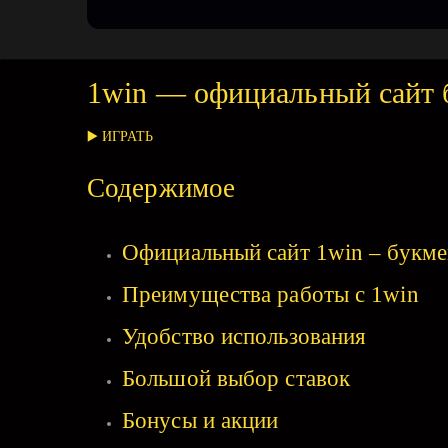
1win — официальный сайт 
▶️ ИГРАТЬ
Содержимое
Официальный сайт 1win – букме
Преимущества работы с 1win
Удобство использования
Большой выбор ставок
Бонусы и акции