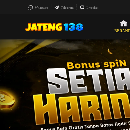
Whatsapp
Telegram
Livechat
BERAN