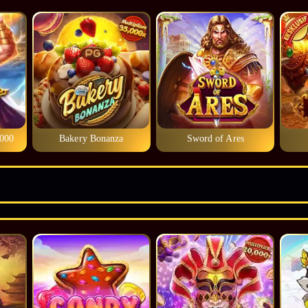
1000
Bakery Bonanza
Sword of Ares