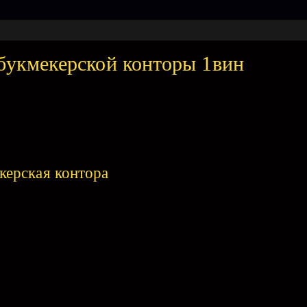
букмекерской конторы 1вин
керская контора