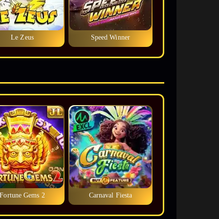
Le Zeus
Speed Winner
Fortune Gems 2
Carnaval Fiesta