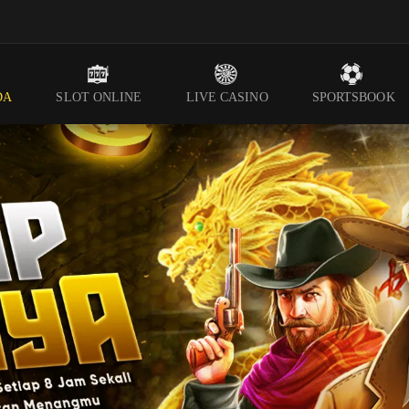
DA
SLOT ONLINE
LIVE CASINO
SPORTSBOOK