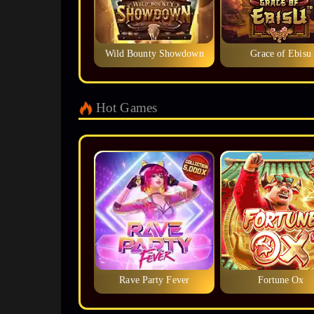
Wild Bounty Showdown
Grace of Ebisu
Hot Games
Rave Party Fever
Fortune Ox