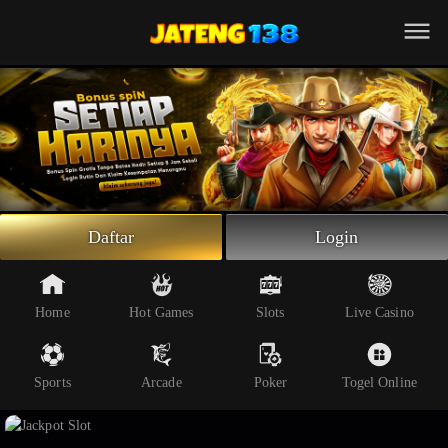
Beranda
Slot Online
Live Casino
Sportsbook
Arcade
Togel Online
Daftar
Login
Poker
Whatsapp
Home
Hot Games
Slots
Live Casino
Telegram
Sports
Arcade
Poker
Togel Online
Livechat