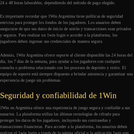
24 a 48 horas laborables, dependiendo del método de pago elegido.
Es importante recordar que 1Win Argentina tiene políticas de seguridad
estrictas para proteger los fondos de los jugadores. Los usuarios deben
asegurarse de que sus datos de inicio de sesión y transacciones sean privados
y seguros. Para realizar un 1win login o acceder a la plataforma, los
jugadores deben ingresar sus credenciales de manera segura.
Además, 1Win Argentina ofrece soporte al cliente disponible las 24 horas del
día, los 7 días de la semana, para ayudar a los jugadores con cualquier
consulta o problema relacionado con los procesos de depósito y retiro. El
equipo de soporte está siempre dispuesto a brindar asistencia y garantizar una
experiencia de juego sin problemas.
Seguridad y confiabilidad de 1Win
1Win en Argentina ofrece una experiencia de juego segura y confiable a sus
usuarios. La plataforma utiliza las últimas tecnologías de cifrado para
proteger los datos de los jugadores, incluyendo sus contraseñas y
transacciones financieras. Para acceder a la plataforma, los usuarios deben
realizar el 1win login a través de la página oficial o la aplicación 1win app.