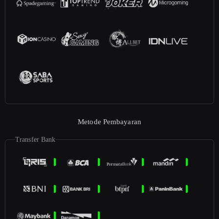
Metode Pembayaran
Transfer Bank