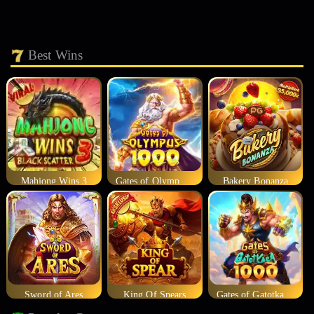
Best Wins
Mahjong Wins 3
Gates of Olympus 1000
Bakery Bonanza
Sword of Ares
King Of Spears
Gates of Gatotkaca 1000